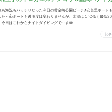
気も海況もバッチリだった今日の黄金崎公園ビーチ♪安良里ボート
した～👍ボートも透明度は変わりませんが、水温は１℃低く最低2
！今日はこれからナイトダイビングで～す😆
記事