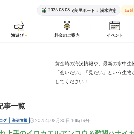
黄金崎ビーチ：
オープン
安良里ボート：
潜水注意
黄金崎
2026.08.08
[店舗
海遊び
料金のご案内
イベント
黄金崎の海況情報や、最新の水中生
「会いたい」「見たい」という生物
してください！
記事一覧
2025年08月30日 16時19分
ログ
海況情報
れ上手のイロカエルアンコウ＆難関ハナイカ