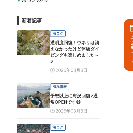
新着記事
海ログ
予
透明度回復！ウネリは消
えなかったけど体験ダイ
ビングも楽しめました～
♪
2026年08月8日
海況情報
予想以上に海況回復♪通
常OPENです😄
2026年08月8日
海ログ