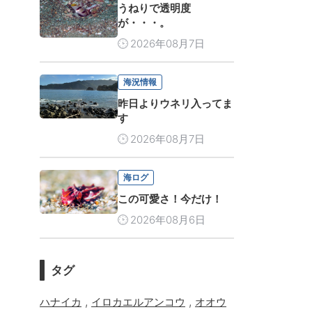
うねりで透明度
が・・・。
2026年08月7日
海況情報
昨日よりウネリ入ってま
す
2026年08月7日
海ログ
この可愛さ！今だけ！
2026年08月6日
タグ
,
,
ハナイカ
イロカエルアンコウ
オオウ