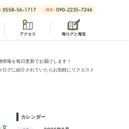
0558-56-1717
090-2235-7246
ビーチ：
オープン
安良里ボート：
潜水注意
]
[携帯]
アクセス
海ログと海況
物情報を毎日更新でお届けします！
がログに紹介されていたらお気軽にリクエスト
カレンダー
🦑