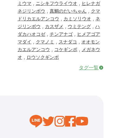
,
,
ミウマ
ニシキフウライウオ
ヒレナガ
,
,
ネジリンボウ
真鯛のだいちゃん
クマ
,
,
ドリカエルアンコウ
カミソリウオ
ネ
,
,
,
ジリンボウ
カスザメ
ウミテング
ハ
,
,
ダカハオコゼ
チンアナゴ
ヒメアゴア
,
,
,
マダイ
クマノミ
スナダコ
オオモン
,
,
カエルアンコウ
コケギンポ
メガネウ
,
オ
ロウソクギンポ
タグ一覧