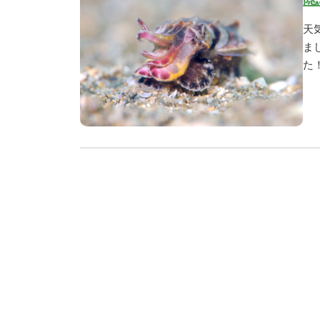
天
ま
た