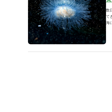
数
て
海