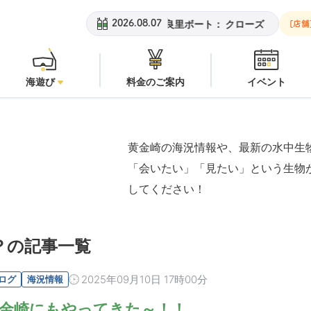
黄金崎ビーチ：
潜水注意
安良里ボート：
クローズ
黄金崎
2026.08.07
[店舗
海遊び
料金のご案内
イベント
黄金崎の海況情報や、最新の水中生
「会いたい」「見たい」という生物
してください！
？の記事一覧
2025年09月10日 17時00分
ログ
海況情報
金崎にもやってきた～！！