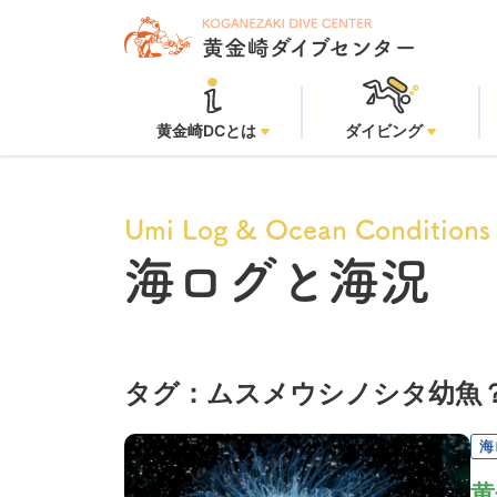
黄金崎DCとは
ダイビング
Umi Log & Ocean Conditions
海ログと海況
タグ：ムスメウシノシタ幼魚
海
黄