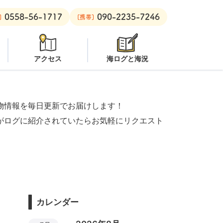
0558-56-1717
090-2235-7246
ビーチ：
潜水注意
安良里ボート：
クローズ
]
[携帯]
アクセス
海ログと海況
物情報を毎日更新でお届けします！
がログに紹介されていたらお気軽にリクエスト
カレンダー