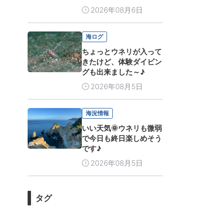
2026年08月6日
海ログ
ちょっとウネリが入って
きたけど、体験ダイビン
グも出来ました～♪
2026年08月5日
海況情報
いい天気🌞ウネリも微弱
で今日も終日楽しめそう
です♪
2026年08月5日
タグ