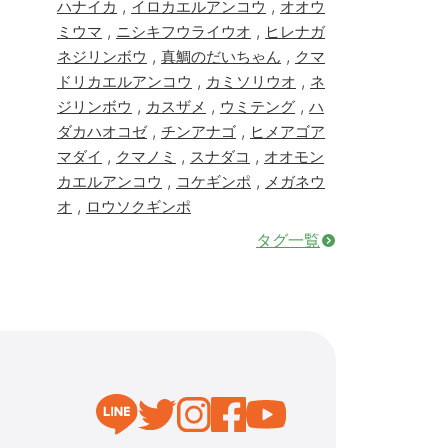
,
,
ハナイカ
イロカエルアンコウ
オオウ
,
,
ミウマ
ニシキフウライウオ
ヒレナガ
,
,
ネジリンボウ
真鯛のだいちゃん
クマ
,
,
ドリカエルアンコウ
カミソリウオ
ネ
,
,
,
ジリンボウ
カスザメ
ウミテング
ハ
,
,
ダカハオコゼ
チンアナゴ
ヒメアゴア
,
,
,
マダイ
クマノミ
スナダコ
オオモン
,
,
カエルアンコウ
コケギンポ
メガネウ
,
オ
ロウソクギンポ
タグ一覧