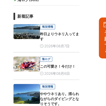
新着記事
海況情報
予
昨日よりウネリ入ってま
す
2026年08月7日
海ログ
この可愛さ！今だけ！
2026年08月6日
海況情報
ややウネリあり。揺られ
ながらのダイビングとな
りそうです。