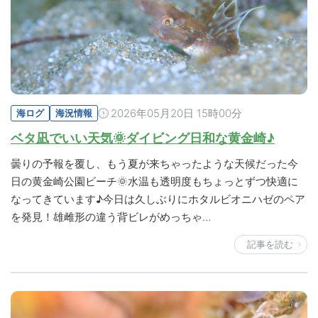
2026年05月20日 15時00分
海ログ
海況情報
ベタ凪でいい天気🌞ダイビング日和な黄金崎♪
曇りの予報を覆し、もう夏が来ちゃったような天候だった今
日の黄金崎公園ビーチ🌞水温も透明度もちょっとずつ快適に
なってきています♪今日は久しぶりにホタルビオニハゼのペア
を発見！雄雌形の違う背ビレがめっちゃ…
記事を読む