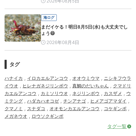
2026年08月5日
海ログ
まだイケる！明日8月5日(水)も大丈夫でし
ょう😄
2026年08月4日
タグ
,
,
,
ハナイカ
イロカエルアンコウ
オオウミウマ
ニシキフウラ
,
,
,
イウオ
ヒレナガネジリンボウ
真鯛のだいちゃん
クマドリ
,
,
,
,
カエルアンコウ
カミソリウオ
ネジリンボウ
カスザメ
ウ
,
,
,
,
ミテング
ハダカハオコゼ
チンアナゴ
ヒメアゴアマダイ
,
,
,
,
クマノミ
スナダコ
オオモンカエルアンコウ
コケギンポ
,
メガネウオ
ロウソクギンポ
タグ一覧