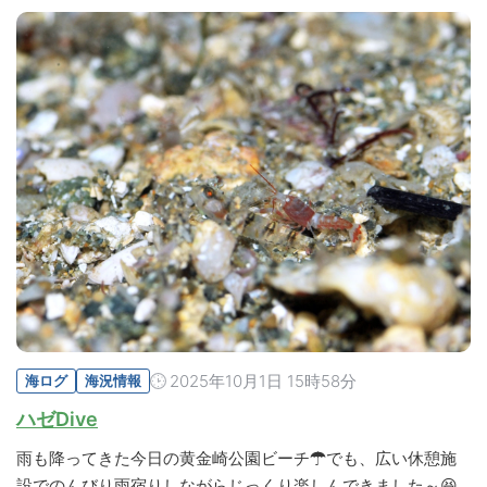
2025年10月1日 15時58分
海ログ
海況情報
ハゼDive
雨も降ってきた今日の黄金崎公園ビーチ☂でも、広い休憩施
設でのんびり雨宿りしながらじっくり楽しんできました～😆