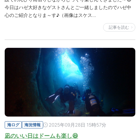
今日はハゼ大好きなゲストさんとご一緒しましたのでハゼ中
心のご紹介となりま～す♪（画像はスケス…
記事を読む
2025年09月28日 15時57分
海ログ
海況情報
凪のいい日はドームも楽し😆