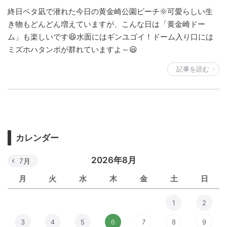
終日ベタ凪で潜れた今日の黄金崎公園ビーチ🌞可愛らしい生
き物もどんどん増えていますが、こんな日は「黄金崎ドー
ム」も楽しいです😆水面にはギンユゴイ！ドーム入り口には
ミズホハタンポが群れていますよ～😃
記事を読む
カレンダー
2026年8月
7月
月
火
水
木
金
土
日
1
2
3
4
5
6
7
8
9