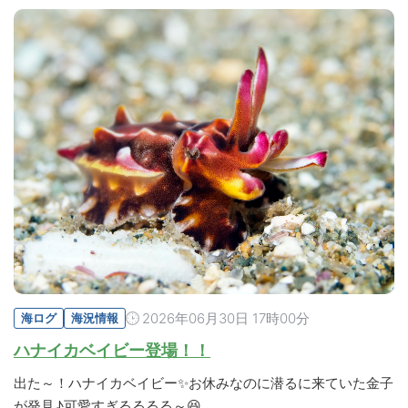
2026年06月30日 17時00分
海ログ
海況情報
ハナイカベイビー登場！！
出た～！ハナイカベイビー✨お休みなのに潜るに来ていた金子
が発見♪可愛すぎるるるる～😆