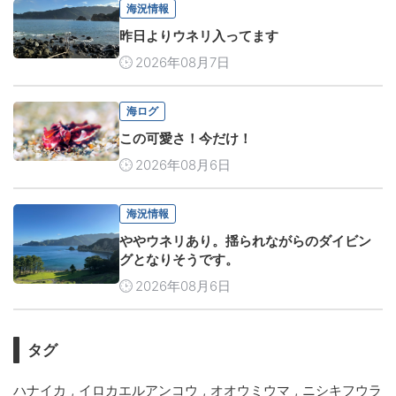
海況情報
昨日よりウネリ入ってます
2026年08月7日
海ログ
この可愛さ！今だけ！
2026年08月6日
海況情報
ややウネリあり。揺られながらのダイビン
グとなりそうです。
2026年08月6日
タグ
,
,
,
ハナイカ
イロカエルアンコウ
オオウミウマ
ニシキフウラ