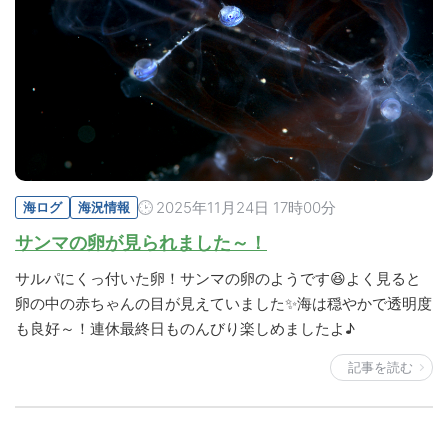
2025年11月24日 17時00分
海ログ
海況情報
サンマの卵が見られました～！
サルパにくっ付いた卵！サンマの卵のようです😆よく見ると
卵の中の赤ちゃんの目が見えていました✨海は穏やかで透明度
も良好～！連休最終日ものんびり楽しめましたよ♪
記事を読む