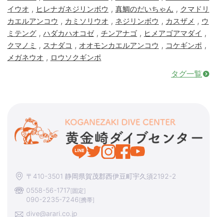
,
,
,
イウオ
ヒレナガネジリンボウ
真鯛のだいちゃん
クマドリ
,
,
,
,
カエルアンコウ
カミソリウオ
ネジリンボウ
カスザメ
ウ
,
,
,
,
ミテング
ハダカハオコゼ
チンアナゴ
ヒメアゴアマダイ
,
,
,
,
クマノミ
スナダコ
オオモンカエルアンコウ
コケギンポ
,
メガネウオ
ロウソクギンポ
タグ一覧
〒410-3501 静岡県賀茂郡西伊豆町宇久須2192-2
0558-56-1717
[固定]
090-2235-7246
[携帯]
dive@arari.co.jp