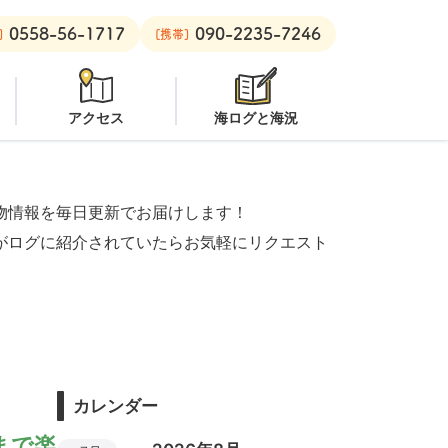
0558-56-1717
090-2235-7246
ビーチ：
オープン
安良里ボート：
潜水注意
]
[携帯]
アクセス
海ログと海況
物情報を毎日更新でお届けします！
がログに紹介されていたらお気軽にリクエスト
カレンダー
まで楽