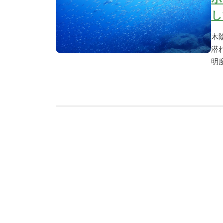
し
木
潜
明