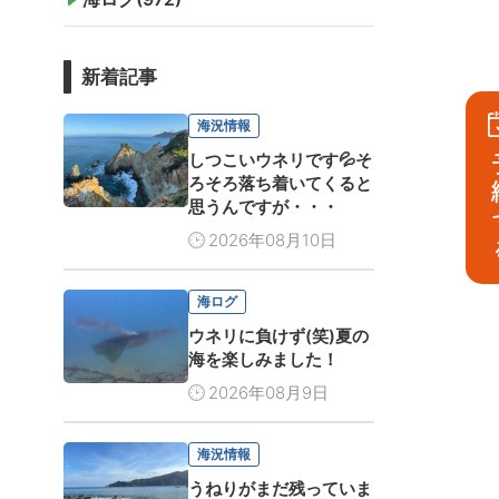
新着記事
海況情報
しつこいウネリです💦そ
予
ろそろ落ち着いてくると
思うんですが・・・
2026年08月10日
海ログ
ウネリに負けず(笑)夏の
海を楽しみました！
2026年08月9日
海況情報
うねりがまだ残っていま