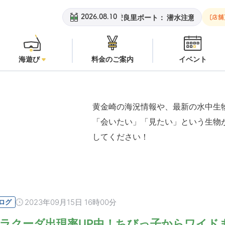
黄金崎ビーチ：
オープン
安良里ボート：
潜水注意
黄金崎
2026.08.10
[店舗
海遊び
料金のご案内
イベント
黄金崎の海況情報や、最新の水中生
「会いたい」「見たい」という生物
してください！
2023年09月15日 16時00分
ログ
ラクーダ出現率UP中！ちびっ子からワイド