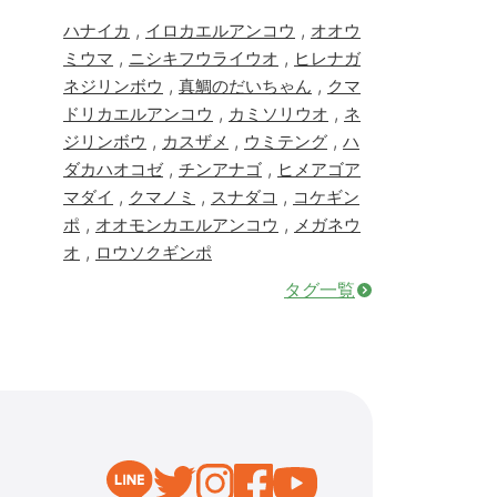
,
,
ハナイカ
イロカエルアンコウ
オオウ
,
,
ミウマ
ニシキフウライウオ
ヒレナガ
,
,
ネジリンボウ
真鯛のだいちゃん
クマ
,
,
ドリカエルアンコウ
カミソリウオ
ネ
,
,
,
ジリンボウ
カスザメ
ウミテング
ハ
,
,
ダカハオコゼ
チンアナゴ
ヒメアゴア
,
,
,
マダイ
クマノミ
スナダコ
コケギン
,
,
ポ
オオモンカエルアンコウ
メガネウ
,
オ
ロウソクギンポ
タグ一覧