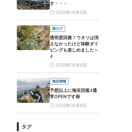
す・・・
2026年08月9日
海ログ
透明度回復！ウネリは消
えなかったけど体験ダイ
ビングも楽しめました～
♪
2026年08月8日
海況情報
予想以上に海況回復♪通
常OPENです😄
2026年08月8日
タグ