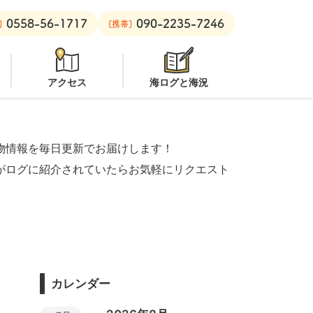
0558-56-1717
090-2235-7246
ビーチ：
潜水注意
安良里ボート：
クローズ
]
[携帯]
アクセス
海ログと海況
物情報を毎日更新でお届けします！
がログに紹介されていたらお気軽にリクエスト
カレンダー