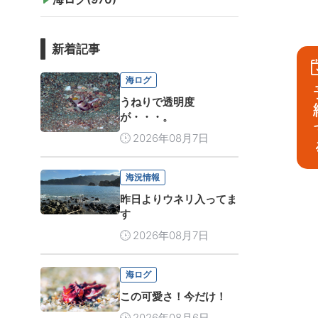
新着記事
海ログ
予
うねりで透明度
が・・・。
2026年08月7日
海況情報
昨日よりウネリ入ってま
す
2026年08月7日
海ログ
この可愛さ！今だけ！
2026年08月6日