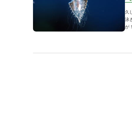
久
泳
が