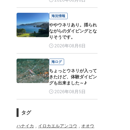
海況情報
ややウネリあり。揺られ
ながらのダイビングとな
りそうです。
2026年08月6日
海ログ
ちょっとウネリが入って
きたけど、体験ダイビン
グも出来ました～♪
2026年08月5日
タグ
,
,
ハナイカ
イロカエルアンコウ
オオウ