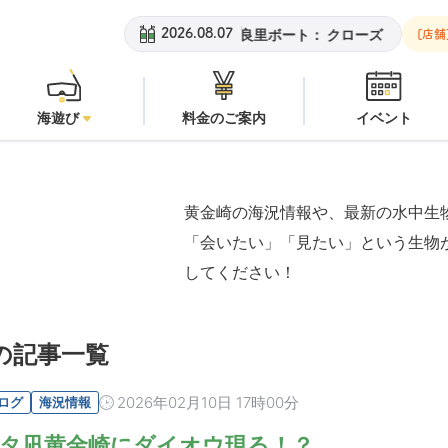
黄金崎ビーチ：
潜水注意
安良里ボート：
クローズ
黄金崎
2026.08.07
[店舗
海遊び
料金のご案内
イベント
黄金崎の海況情報や、最新の水中生
「会いたい」「見たい」という生物
してください！
の記事一覧
2026年02月10日 17時00分
ログ
海況情報
タ凪黄金崎にダイオウ現る！？