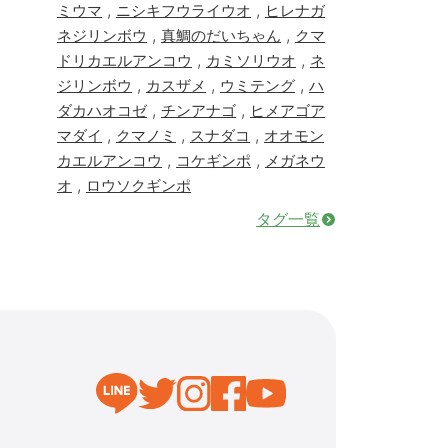
,
,
ミウマ
ニシキフウライウオ
ヒレナガ
,
,
ネジリンボウ
真鯛のだいちゃん
クマ
,
,
ドリカエルアンコウ
カミソリウオ
ネ
,
,
,
ジリンボウ
カスザメ
ウミテング
ハ
,
,
ダカハオコゼ
チンアナゴ
ヒメアゴア
,
,
,
マダイ
クマノミ
スナダコ
オオモン
,
,
カエルアンコウ
コケギンポ
メガネウ
,
オ
ロウソクギンポ
タグ一覧