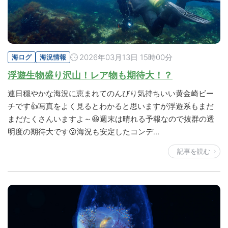
2026年03月13日 15時00分
海ログ
海況情報
浮遊生物盛り沢山！レア物も期待大！？
連日穏やかな海況に恵まれてのんびり気持ちいい黄金崎ビー
チです👍写真をよく見るとわかると思いますが浮遊系もまだ
まだたくさんいますよ～😆週末は晴れる予報なので抜群の透
明度の期待大です😮海況も安定したコンデ…
記事を読む