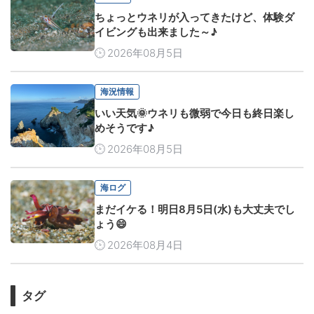
ちょっとウネリが入ってきたけど、体験ダ
イビングも出来ました～♪
2026年08月5日
海況情報
いい天気🌞ウネリも微弱で今日も終日楽し
めそうです♪
2026年08月5日
海ログ
まだイケる！明日8月5日(水)も大丈夫でし
ょう😄
2026年08月4日
タグ