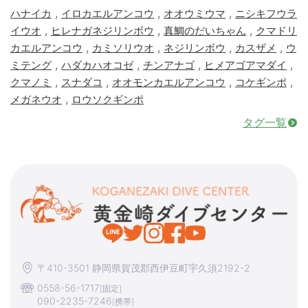
,
,
,
ハナイカ
イロカエルアンコウ
オオウミウマ
ニシキフウラ
,
,
,
イウオ
ヒレナガネジリンボウ
真鯛のだいちゃん
クマドリ
,
,
,
,
カエルアンコウ
カミソリウオ
ネジリンボウ
カスザメ
ウ
,
,
,
,
ミテング
ハダカハオコゼ
チンアナゴ
ヒメアゴアマダイ
,
,
,
,
クマノミ
スナダコ
オオモンカエルアンコウ
コケギンポ
,
メガネウオ
ロウソクギンポ
タグ一覧
〒410-3501 静岡県賀茂郡西伊豆町宇久須2192-2
0558-56-1717
[固定]
090-2235-7246
[携帯]