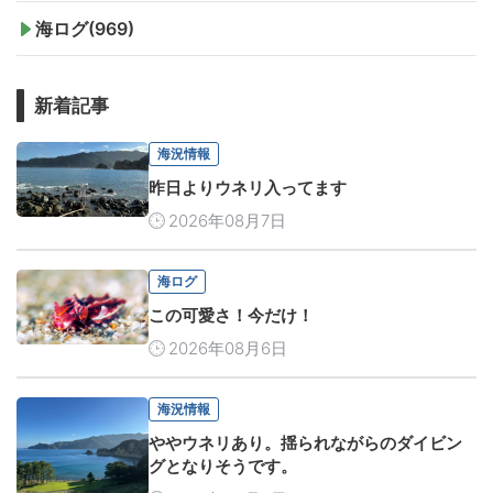
海ログ(969)
新着記事
海況情報
昨日よりウネリ入ってます
2026年08月7日
海ログ
この可愛さ！今だけ！
2026年08月6日
海況情報
ややウネリあり。揺られながらのダイビン
グとなりそうです。