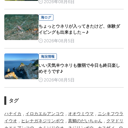
2026年08月6日
海ログ
ちょっとウネリが入ってきたけど、体験ダ
イビングも出来ました～♪
2026年08月5日
海況情報
いい天気🌞ウネリも微弱で今日も終日楽し
めそうです♪
2026年08月5日
タグ
,
,
,
ハナイカ
イロカエルアンコウ
オオウミウマ
ニシキフウラ
,
,
,
イウオ
ヒレナガネジリンボウ
真鯛のだいちゃん
クマドリ
,
,
,
,
カエルアンコウ
カミソリウオ
ネジリンボウ
カスザメ
ウ