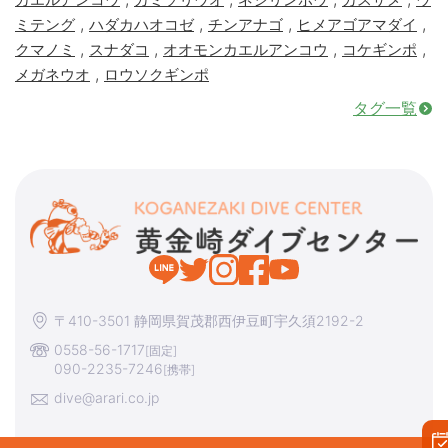
,
,
,
,
ミテング
ハダカハオコゼ
チンアナゴ
ヒメアゴアマダイ
,
,
,
,
クマノミ
スナダコ
オオモンカエルアンコウ
コケギンポ
,
メガネウオ
ロウソクギンポ
タグ一覧
〒410-3501 静岡県賀茂郡西伊豆町宇久須2192-2
0558-56-1717
[固定]
090-2235-7246
[携帯]
dive@arari.co.jp