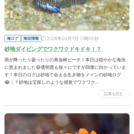
2026年04月7日 17時00分
海ログ
海況情報
砂地ダイビングでワクワクドキドキ！？
雨が降ったり曇ったりの黄金崎ビーチ！本日は穏やかな海況
に恵まれました😄透明度も徐々にですが回復に向かっていま
す！本日のログは砂地で会える生き物をメインの砂地ログ
😂！？砂地は宝探しのような感覚でワクワク…
記事を読む