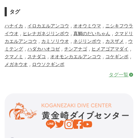
タグ
,
,
,
ハナイカ
イロカエルアンコウ
オオウミウマ
ニシキフウラ
,
,
,
イウオ
ヒレナガネジリンボウ
真鯛のだいちゃん
クマドリ
,
,
,
,
カエルアンコウ
カミソリウオ
ネジリンボウ
カスザメ
ウ
,
,
,
,
ミテング
ハダカハオコゼ
チンアナゴ
ヒメアゴアマダイ
,
,
,
,
クマノミ
スナダコ
オオモンカエルアンコウ
コケギンポ
,
メガネウオ
ロウソクギンポ
タグ一覧