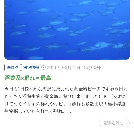
2026年03月11日 15時00分
海ログ
海況情報
浮遊系×群れ＝最高！
今日も1日穏やかな海況に恵まれた黄金崎ビーチです👍今日も
たくさん浮遊生物が黄金崎に遊びに来てました( ´∀｀ )それだ
けでなくイサキの群れやキビナゴ群れも多数出現！極小浮遊
生物探していたら群れが現れ、…
記事を読む