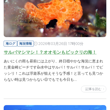
2026年03月26日 17時00分
海ログ
海況情報
サルパマシマシ！？オオモンもビックリの海！
あいにくの雨も昼前には上がり、終日穏やかな海況に恵まれ
た黄金崎ビーチです👍水中はサルパ！サルパ！サルパ！でビ
ッシリ！これは浮遊系が狙えそうな予感！と言っても見つか
らない時は見つからない😖でもでも今日も…
記事を読む