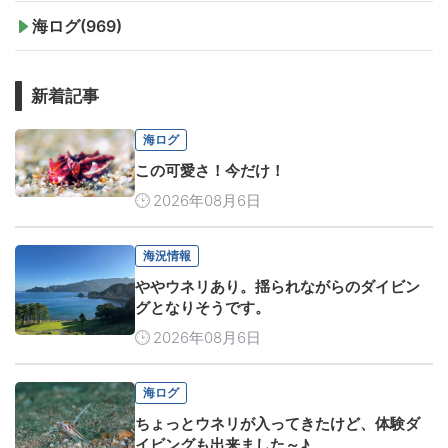
海ログ(969)
新着記事
海ログ
この可愛さ！今だけ！
2026年08月6日
海況情報
ややウネリあり。揺られながらのダイビン
グとなりそうです。
2026年08月6日
海ログ
ちょっとウネリが入ってきたけど、体験ダ
イビングも出来ました～♪