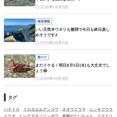
2026年08月5日
海況情報
いい天気🌞ウネリも微弱で今日も終日楽し
めそうです♪
2026年08月5日
海ログ
まだイケる！明日8月5日(水)も大丈夫でし
ょう😄
2026年08月4日
タグ
,
,
,
ハナイカ
イロカエルアンコウ
オオウミウマ
ニシキフウラ
,
,
,
イウオ
ヒレナガネジリンボウ
真鯛のだいちゃん
クマドリ