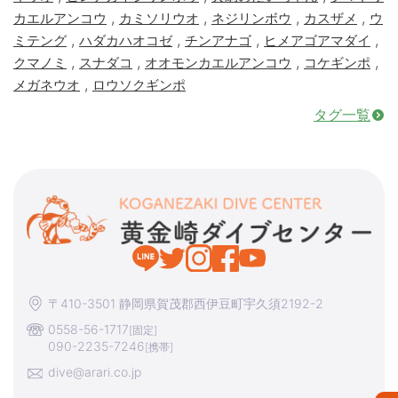
,
,
,
,
カエルアンコウ
カミソリウオ
ネジリンボウ
カスザメ
ウ
,
,
,
,
ミテング
ハダカハオコゼ
チンアナゴ
ヒメアゴアマダイ
,
,
,
,
クマノミ
スナダコ
オオモンカエルアンコウ
コケギンポ
,
メガネウオ
ロウソクギンポ
タグ一覧
〒410-3501 静岡県賀茂郡西伊豆町宇久須2192-2
0558-56-1717
[固定]
090-2235-7246
[携帯]
dive@arari.co.jp