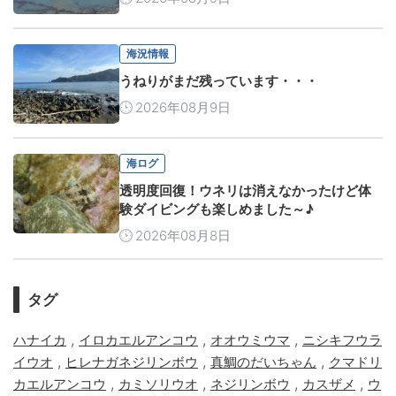
海況情報
うねりがまだ残っています・・・
2026年08月9日
海ログ
透明度回復！ウネリは消えなかったけど体
験ダイビングも楽しめました～♪
2026年08月8日
タグ
,
,
,
ハナイカ
イロカエルアンコウ
オオウミウマ
ニシキフウラ
,
,
,
イウオ
ヒレナガネジリンボウ
真鯛のだいちゃん
クマドリ
,
,
,
,
カエルアンコウ
カミソリウオ
ネジリンボウ
カスザメ
ウ