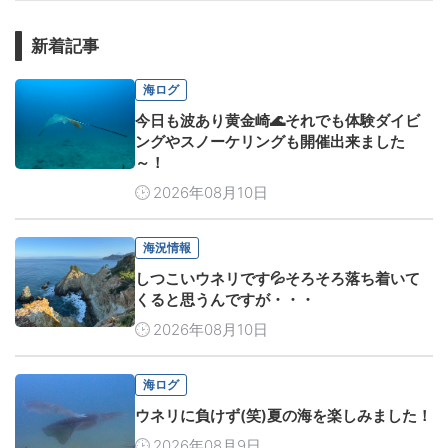
新着記事
海ログ
今日も波あり黄金崎🌊それでも体験ダイビ
ングやスノーケリングも開催出来ました
～！
2026年08月10日
海況情報
しつこいウネリです💦そろそろ落ち着いて
くると思うんですが・・・
2026年08月10日
海ログ
ウネリに負けず(笑)夏の海を楽しみました！
2026年08月9日