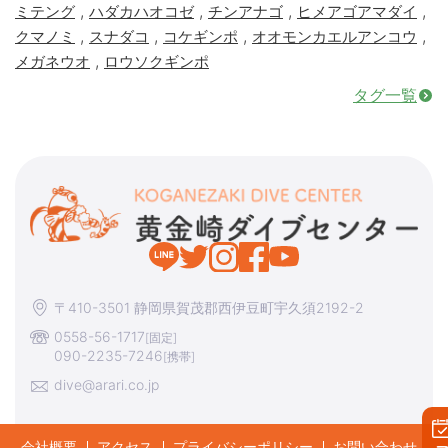
,
,
,
,
ミテング
ハダカハオコゼ
チンアナゴ
ヒメアゴアマダイ
,
,
,
,
クマノミ
スナダコ
コケギンポ
オオモンカエルアンコウ
,
メガネウオ
ロウソクギンポ
タグ一覧
〒410-3501 静岡県賀茂郡西伊豆町宇久須2192-2
0558-56-1717
[固定]
090-2235-7246
[携帯]
dive@arari.co.jp
会社概要
アクセス
プライバシーポリシー
お問い合わせ