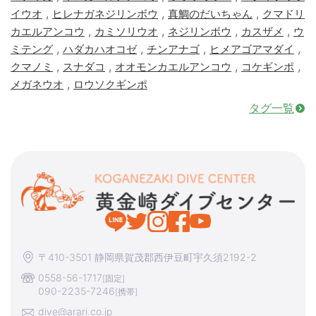
,
,
,
イウオ
ヒレナガネジリンボウ
真鯛のだいちゃん
クマドリ
,
,
,
,
カエルアンコウ
カミソリウオ
ネジリンボウ
カスザメ
ウ
,
,
,
,
ミテング
ハダカハオコゼ
チンアナゴ
ヒメアゴアマダイ
,
,
,
,
クマノミ
スナダコ
オオモンカエルアンコウ
コケギンポ
,
メガネウオ
ロウソクギンポ
タグ一覧
〒410-3501 静岡県賀茂郡西伊豆町宇久須2192-2
0558-56-1717
[固定]
090-2235-7246
[携帯]
dive@arari.co.jp