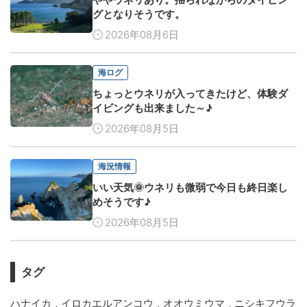
グとなりそうです。
2026年08月6日
海ログ
ちょっとウネリが入ってきたけど、体験ダ
イビングも出来ました～♪
2026年08月5日
海況情報
いい天気🌞ウネリも微弱で今日も終日楽し
めそうです♪
2026年08月5日
タグ
,
,
,
ハナイカ
イロカエルアンコウ
オオウミウマ
ニシキフウラ