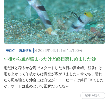
2026年06月21日 15時00分
海ログ
海況情報
午後から風が強まったけど終日楽しめました😆
雨だけど穏やかな海でスタートした今日の黄金崎。昼前には
雨も上がって午後からは青空が広がりました～🌞でも、晴れ
たら風も強まり沖合には白波が・・・ビーチは終日OKでした
が、ボートは止めといて正解だったな～…
記事を読む