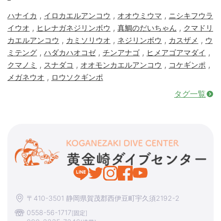
,
,
,
ハナイカ
イロカエルアンコウ
オオウミウマ
ニシキフウラ
,
,
,
イウオ
ヒレナガネジリンボウ
真鯛のだいちゃん
クマドリ
,
,
,
,
カエルアンコウ
カミソリウオ
ネジリンボウ
カスザメ
ウ
,
,
,
,
ミテング
ハダカハオコゼ
チンアナゴ
ヒメアゴアマダイ
,
,
,
,
クマノミ
スナダコ
オオモンカエルアンコウ
コケギンポ
,
メガネウオ
ロウソクギンポ
タグ一覧
〒410-3501 静岡県賀茂郡西伊豆町宇久須2192-2
0558-56-1717
[固定]