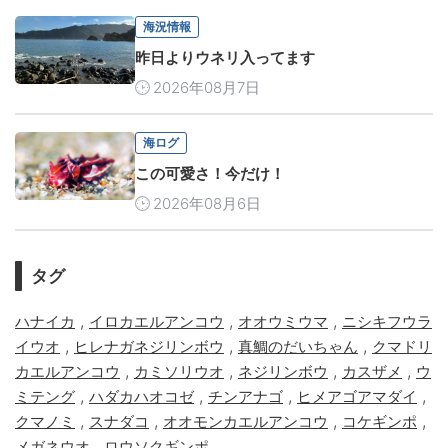
海況情報
昨日よりウネリ入ってます
2026年08月7日
海ログ
この可愛さ！今だけ！
2026年08月6日
タグ
,
,
,
ハナイカ
イロカエルアンコウ
オオウミウマ
ニシキフウラ
,
,
,
イウオ
ヒレナガネジリンボウ
真鯛のだいちゃん
クマドリ
,
,
,
,
カエルアンコウ
カミソリウオ
ネジリンボウ
カスザメ
ウ
,
,
,
,
ミテング
ハダカハオコゼ
チンアナゴ
ヒメアゴアマダイ
,
,
,
,
クマノミ
スナダコ
オオモンカエルアンコウ
コケギンポ
,
メガネウオ
ロウソクギンポ