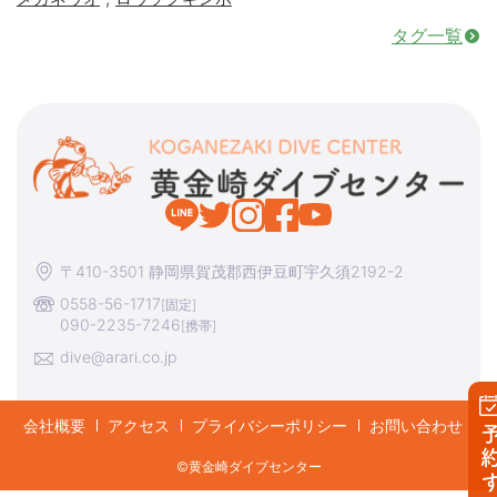
タグ一覧
〒410-3501 静岡県賀茂郡西伊豆町宇久須2192-2
0558-56-1717
[固定]
090-2235-7246
[携帯]
dive@arari.co.jp
会社概要
アクセス
プライバシーポリシー
お問い合わせ
予約す
©︎黄金崎ダイブセンター