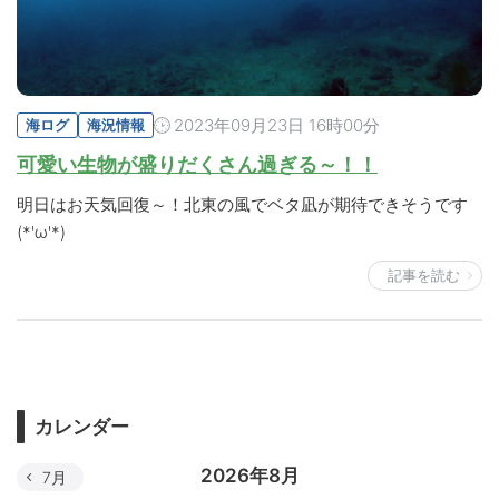
2023年09月23日 16時00分
海ログ
海況情報
可愛い生物が盛りだくさん過ぎる～！！
明日はお天気回復～！北東の風でベタ凪が期待できそうです
(*'ω'*)
記事を読む
カレンダー
2026年8月
7月