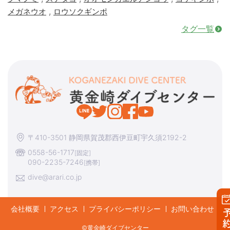
,
メガネウオ
ロウソクギンポ
タグ一覧
〒410-3501 静岡県賀茂郡西伊豆町宇久須2192-2
0558-56-1717
[固定]
090-2235-7246
[携帯]
dive@arari.co.jp
会社概要
アクセス
プライバシーポリシー
お問い合わせ
予約す
©︎黄金崎ダイブセンター