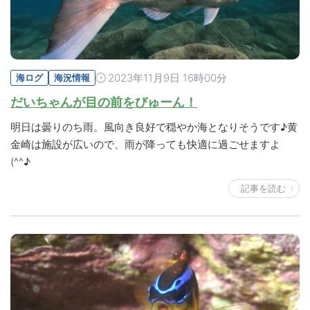
2023年11月9日 16時00分
海ログ
海況情報
だいちゃんが目の前をびゅーん！
明日は曇りのち雨。風向き良好で穏やか海となりそうです♪黄
金崎は施設が広いので、雨が降っても快適に過ごせますよ
(^^♪
記事を読む