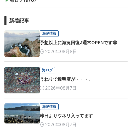
新着記事
海況情報
予想以上に海況回復♪通常OPENです😄
2026年08月8日
海ログ
うねりで透明度が・・・。
2026年08月7日
海況情報
昨日よりウネリ入ってます
2026年08月7日