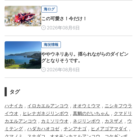
海ログ
この可愛さ！今だけ！
2026年08月6日
海況情報
ややウネリあり。揺られながらのダイビン
グとなりそうです。
2026年08月6日
タグ
,
,
,
ハナイカ
イロカエルアンコウ
オオウミウマ
ニシキフウラ
,
,
,
イウオ
ヒレナガネジリンボウ
真鯛のだいちゃん
クマドリ
,
,
,
,
カエルアンコウ
カミソリウオ
ネジリンボウ
カスザメ
ウ
,
,
,
,
ミテング
ハダカハオコゼ
チンアナゴ
ヒメアゴアマダイ
,
,
,
,
クマノミ
スナダコ
オオモンカエルアンコウ
コケギンポ