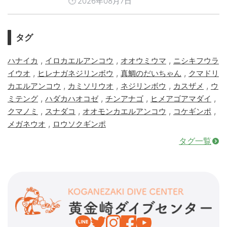
2026年08月7日
タグ
,
,
,
ハナイカ
イロカエルアンコウ
オオウミウマ
ニシキフウラ
,
,
,
イウオ
ヒレナガネジリンボウ
真鯛のだいちゃん
クマドリ
,
,
,
,
カエルアンコウ
カミソリウオ
ネジリンボウ
カスザメ
ウ
,
,
,
,
ミテング
ハダカハオコゼ
チンアナゴ
ヒメアゴアマダイ
,
,
,
,
クマノミ
スナダコ
オオモンカエルアンコウ
コケギンポ
,
メガネウオ
ロウソクギンポ
タグ一覧