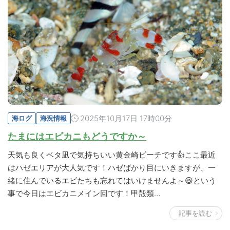
2025年10月17日 17時00分
海ログ
海況情報
たまにはエビカニもどうですか～
天気も良くベタ凪で気持ちいい黄金崎ビーチです👍ここ最近
はハゼエリアが大人気です！ハゼばかり目にいきますが、一
緒に住んでいるエビたちも忘れてはいけませんよ～😆という
事で今日はエビカニメイン回です！甲殻類…
記事を読む