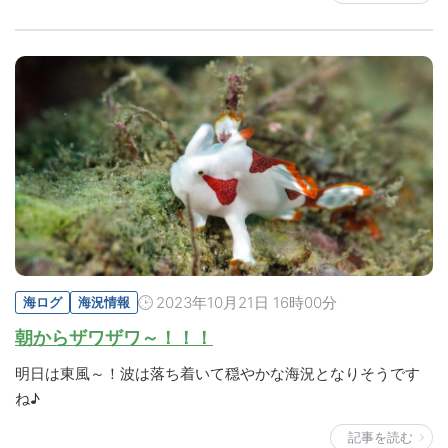
2023年10月21日 16時00分
海ログ
海況情報
朝からザワザワ～！！！
明日は東風～！波は落ち着いて穏やかな海況となりそうです
ね♪
記事を読む