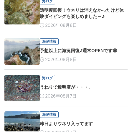
海ログ
透明度回復！ウネリは消えなかったけど体
験ダイビングも楽しめました～♪
2026年08月8日
海況情報
予想以上に海況回復♪通常OPENです😄
2026年08月8日
海ログ
うねりで透明度が・・・。
2026年08月7日
海況情報
昨日よりウネリ入ってます