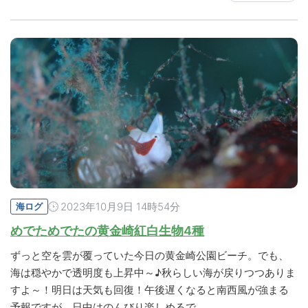
2023年10月9日 14時54分
海ログ
めでためでたの黄金崎紅白生物4種
ずっと空を雲が覆っていた今日の黄金崎公園ビーチ。でも、
海は穏やかで透明度も上昇中～♪秋らしい海が戻りつつありま
すよ～！明日は天気も回復！午後遅くなると南西風が強まる
予報ですが、日中はのんびり楽しめるで…