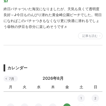
👍
終日パチャついた海況になりましたが、天気も良くて透明度
良好～♪今日ものんびり潜れた黄金崎公園ビーチでした。明日
になればこのパチャつきもなくなり更に快適に潜れるでしょ
う😆秋の伊豆を存分に楽しめそうです♬
記事を読む
カレンダー
2026年8月
7月
月
火
水
木
金
土
日
1
2