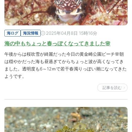
2025年04月8日 15時16分
海ログ
海況情報
海の中もちょっと春っぽくなってきました🌸
午後からは桜吹雪が綺麗だった今日の黄金崎公園ビーチ🌸朝
は穏やかだった海も昼過ぎてからちょっと波が高くなってき
ました。透明度も6～12ｍで若干春濁りっぽい潮になってきた
ようです。
記事を読む