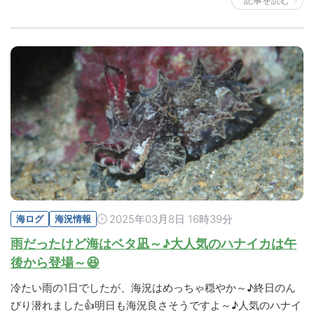
記事を読む
2025年03月8日 16時39分
海ログ
海況情報
雨だったけど海はベタ凪～♪大人気のハナイカは午
後から登場～😆
冷たい雨の1日でしたが、海況はめっちゃ穏やか～♪終日のん
びり潜れました👍明日も海況良さそうですよ～♪人気のハナイ