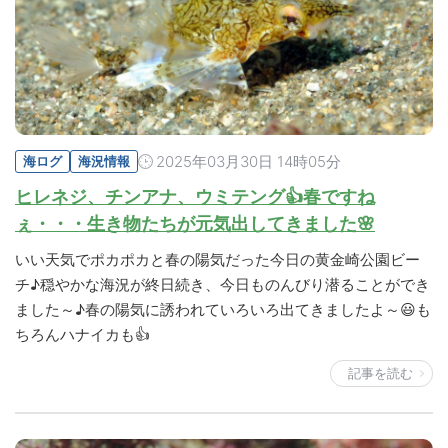
2025年03月30日 14時05分
海ログ
海況情報
ヒレネジ、チンアナ、ウミテング👍春ですね
ぇ・・・生き物たちが元気出してきました🌸
いい天気でポカポカと春の陽気だった今日の黄金崎公園ビー
チ♪穏やかな海況が終日続き、今日ものんびり潜ることができ
ました～♪春の陽気に誘われていろいろ出てきましたよ～😃も
ちろんハナイカも👍
記事を読む