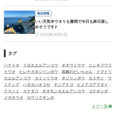
海況情報
いい天気🌞ウネリも微弱で今日も終日楽し
めそうです♪
2026年08月5日
タグ
,
,
,
ハナイカ
イロカエルアンコウ
オオウミウマ
ニシキフウラ
,
,
,
イウオ
ヒレナガネジリンボウ
真鯛のだいちゃん
クマドリ
,
,
,
,
カエルアンコウ
カミソリウオ
ネジリンボウ
カスザメ
ウ
,
,
,
,
ミテング
ハダカハオコゼ
チンアナゴ
ヒメアゴアマダイ
,
,
,
,
クマノミ
スナダコ
オオモンカエルアンコウ
コケギンポ
,
メガネウオ
ロウソクギンポ
タグ一覧