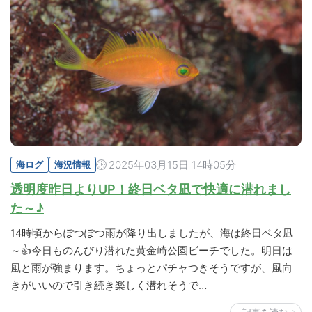
2025年03月15日 14時05分
海ログ
海況情報
透明度昨日よりUP！終日ベタ凪で快適に潜れまし
た～♪
14時頃からぽつぽつ雨が降り出しましたが、海は終日ベタ凪
～👍今日ものんびり潜れた黄金崎公園ビーチでした。明日は
風と雨が強まります。ちょっとパチャつきそうですが、風向
きがいいので引き続き楽しく潜れそうで…