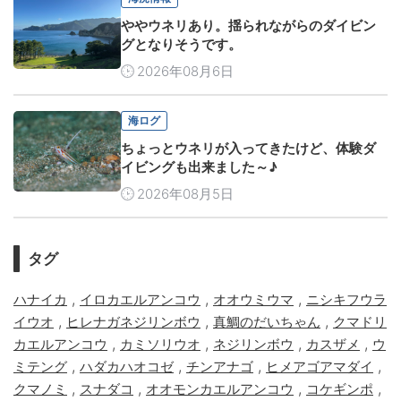
ややウネリあり。揺られながらのダイビン
グとなりそうです。
2026年08月6日
海ログ
ちょっとウネリが入ってきたけど、体験ダ
イビングも出来ました～♪
2026年08月5日
タグ
,
,
,
ハナイカ
イロカエルアンコウ
オオウミウマ
ニシキフウラ
,
,
,
イウオ
ヒレナガネジリンボウ
真鯛のだいちゃん
クマドリ
,
,
,
,
カエルアンコウ
カミソリウオ
ネジリンボウ
カスザメ
ウ
,
,
,
,
ミテング
ハダカハオコゼ
チンアナゴ
ヒメアゴアマダイ
,
,
,
,
クマノミ
スナダコ
オオモンカエルアンコウ
コケギンポ