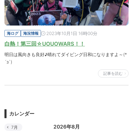
2023年10月1日 16時00分
海ログ
海況情報
白熱！第三回☆UOUOWARS！！
明日は風向きも良好♪晴れてダイビング日和になりますよ～(*
´з`)
記事を読む
カレンダー
2026年8月
7月