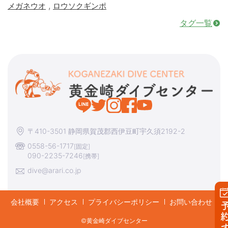
,
メガネウオ
ロウソクギンポ
タグ一覧
〒410-3501 静岡県賀茂郡西伊豆町宇久須2192-2
0558-56-1717
[固定]
090-2235-7246
[携帯]
dive@arari.co.jp
会社概要
アクセス
プライバシーポリシー
お問い合わせ
予約す
©︎黄金崎ダイブセンター