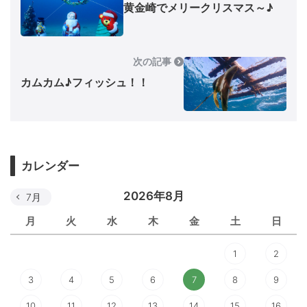
黄金崎でメリークリスマス～♪
次の記事
カムカム♪フィッシュ！！
カレンダー
2026年8月
7月
月
火
水
木
金
土
日
1
2
3
4
5
6
7
8
9
10
11
12
13
14
15
16