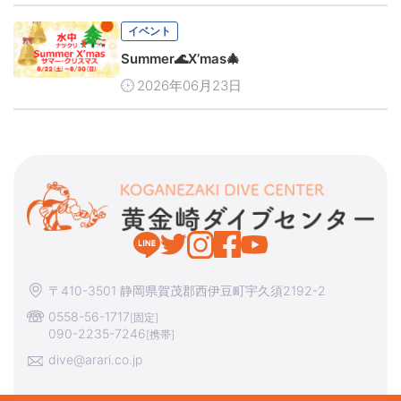
イベント
Summer🌊X’mas🎄
2026年06月23日
〒410-3501 静岡県賀茂郡西伊豆町宇久須2192-2
0558-56-1717
[固定]
090-2235-7246
[携帯]
dive@arari.co.jp