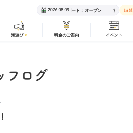
ーチ：
オープン
安良里ボート：
オープン
黄金崎ビーチ：
オー
2026.08.09
[店舗
海遊び
料金のご案内
イベント
ッフログ
分
！