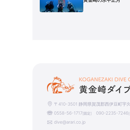
〒410-3501 静岡県賀茂郡西伊豆町宇久須
0558-56-1717
090-2235-7246
[固定]
dive@arari.co.jp