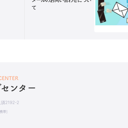
て
2192-2
[携帯]