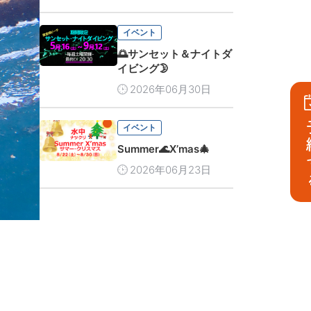
イベント
🌅サンセット＆ナイトダ
イビング🌛
2026年06月30日
予
イベント
Summer🌊X’mas🎄
2026年06月23日