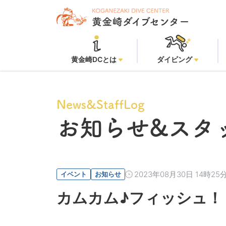
黄金崎ビ
黄金崎DCとは
ダイビング
News&StaffLog
お知らせ
&スタ
2023年08月30日 14時25
イベント
お知らせ
カムカム♪フィッシュ！