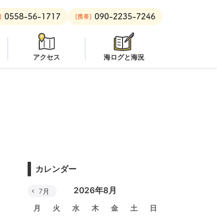
0558-56-1717
090-2235-7246
プン
安良里ボート：
オープン
]
[携帯]
アクセス
海ログと海況
カレンダー
2026年8月
7月
月
火
水
木
金
土
日