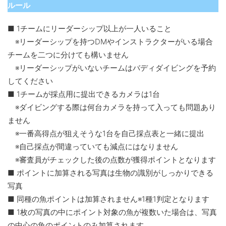
ルール
■ 1チームにリーダーシップ以上が一人いること
※リーダーシップを持つDMやインストラクターがいる場合
チームを二つに分けても構いません
※リーダーシップがいないチームはバディダイビングを予約
してください
■ 1チームが採点用に提出できるカメラは1台
※ダイビングする際は何台カメラを持って入っても問題あり
ません
※一番高得点が狙えそうな1台を自己採点表と一緒に提出
※自己採点が間違っていても減点にはなりません
※審査員がチェックした後の点数が獲得ポイントとなります
■ ポイントに加算される写真は生物の識別がしっかりできる
写真
■ 同種の魚ポイントは加算されません※1種1判定となります
■ 1枚の写真の中にポイント対象の魚が複数いた場合は、写真
の中心の魚のポイントのみ加算されます