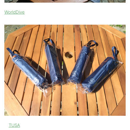
WorldDive
TUSA