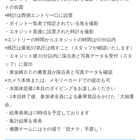
トの合図
※時計は西側エントリー口に設置
・ポイント一覧表で指定されている魚を撮影
・エキジット直後に設置された時計を撮影
※エントリーの時間からエキジットの時間は60分以内
※残圧は最低50気圧は残すこと（スタッフが確認いたします）
・エキジット後30分以内に採点表と写真データを受付（スタ
ッフ）に提出
・黄金崎ＤＣの審査員が採点表と写真データを確認
※カメラ本体または、メモリーカードでの提出も可
・水面休息後2本目のダイビングをお楽しみください
・2本目終了後、参加者全員による豪華賞品をかけた「大抽選
会」
・結果発表は13時頃を予定しております
・集計結果を発表
・優勝チームにはその場で「現ナマ」手渡し！