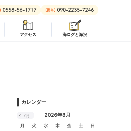
0558-56-1717
090-2235-7246
ーチ：
潜水注意
安良里ボート：
クローズ
]
[携帯]
アクセス
海ログと海況
カレンダー
2026年8月
7月
月
火
水
木
金
土
日