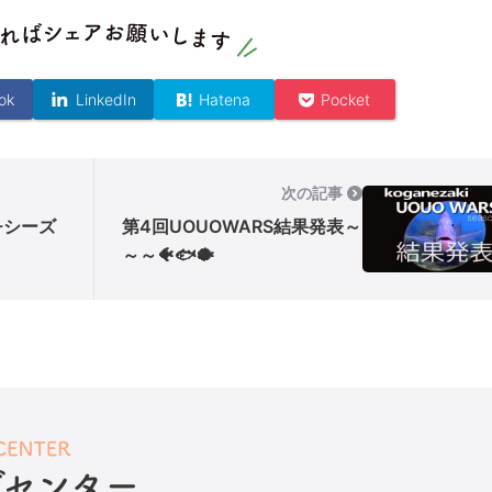
ok
LinkedIn
Hatena
Pocket
次の記事
S-シーズ
第4回UOUOWARS結果発表～
～～🐠🐟🐡