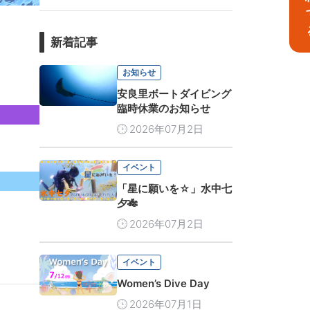
予
新着記事
お知らせ
安良里ボートダイビング
臨時休業のお知らせ
2026年07月2日
イベント
「星に願いを☆」水中七
夕🎋
2026年07月2日
イベント
Women’s Dive Day
2026年07月1日