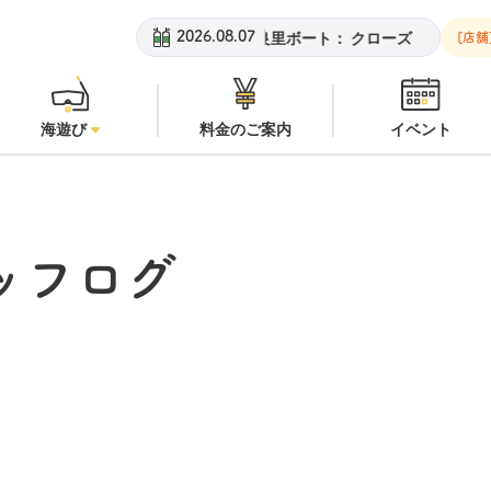
黄金崎ビーチ：
潜水注意
安良里ボート：
クローズ
黄金崎ビ
2026.08.07
[店舗
海遊び
料金のご案内
イベント
ッフログ
！