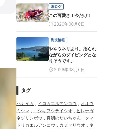
海ログ
この可愛さ！今だけ！
2026年08月6日
海況情報
ややウネリあり。揺られ
ながらのダイビングとな
りそうです。
2026年08月6日
タグ
,
,
ハナイカ
イロカエルアンコウ
オオウ
,
,
ミウマ
ニシキフウライウオ
ヒレナガ
,
,
ネジリンボウ
真鯛のだいちゃん
クマ
,
,
ドリカエルアンコウ
カミソリウオ
ネ