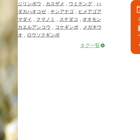
,
,
,
ジリンボウ
カスザメ
ウミテング
ハ
,
,
ダカハオコゼ
チンアナゴ
ヒメアゴア
,
,
,
マダイ
クマノミ
スナダコ
オオモン
予
,
,
カエルアンコウ
コケギンポ
メガネウ
,
オ
ロウソクギンポ
タグ一覧