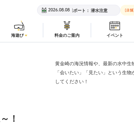
チ：
オープン
安良里ボート：
潜水注意
黄金崎ビーチ：
オープ
2026.08.08
[店舗
海遊び
料金のご案内
イベント
黄金崎の海況情報や、最新の水中生
「会いたい」「見たい」という生物
してください！
～！