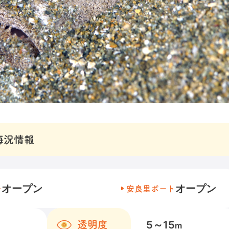
海況情報
オープン
オープン
チ
安良里ボート
5～15
透明度
m