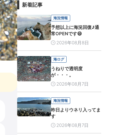
新着記事
海況情報
予想以上に海況回復♪通
常OPENです😄
2026年08月8日
海ログ
うねりで透明度
が・・・。
2026年08月7日
海況情報
昨日よりウネリ入ってま
す
2026年08月7日