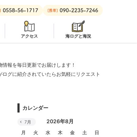
0558-56-1717
090-2235-7246
ン
安良里ボート：
潜水注意
]
[携帯]
アクセス
海ログと海況
物情報を毎日更新でお届けします！
がログに紹介されていたらお気軽にリクエスト
カレンダー
2026年8月
7月
月
火
水
木
金
土
日