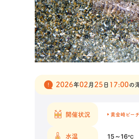
2026
02
25
17:00
年
月
日
の
開催状況
黄金崎ビー
15～16
水温
℃