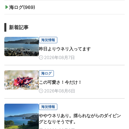
海ログ(969)
新着記事
海況情報
昨日よりウネリ入ってます
2026年08月7日
海ログ
この可愛さ！今だけ！
2026年08月6日
海況情報
ややウネリあり。揺られながらのダイビン
グとなりそうです。