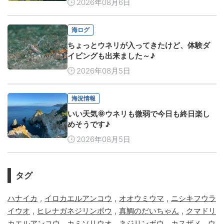
2026年08月6日
海ログ
ちょっとウネリが入ってきたけど、体験ダ
イビングも出来ました～♪
2026年08月5日
海況情報
いい天気🌞ウネリも微弱で今日も終日楽し
めそうです♪
2026年08月5日
タグ
,
,
,
ハナイカ
イロカエルアンコウ
オオウミウマ
ニシキフウラ
,
,
,
イウオ
ヒレナガネジリンボウ
真鯛のだいちゃん
クマドリ
,
,
,
,
カエルアンコウ
カミソリウオ
ネジリンボウ
カスザメ
ウ