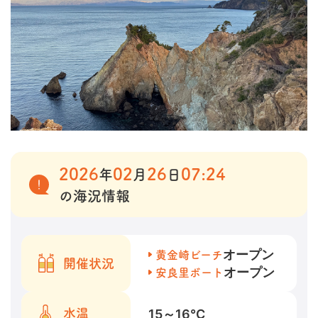
2026
02
26
07:24
年
月
日
の海況情報
オープン
黄金崎ビーチ
開催状況
オープン
安良里ボート
15～16
℃
水温