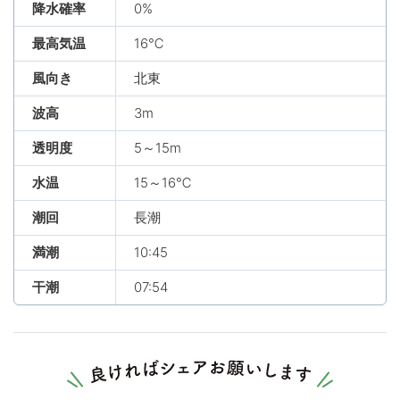
降水確率
0%
最高気温
16℃
風向き
北東
波高
3m
透明度
5～15m
水温
15～16℃
潮回
長潮
満潮
10:45
干潮
07:54