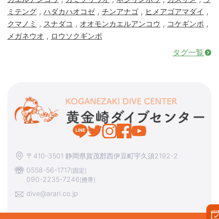
,
,
,
,
ミテング
ハダカハオコゼ
チンアナゴ
ヒメアゴアマダイ
,
,
,
,
クマノミ
スナダコ
オオモンカエルアンコウ
コケギンポ
,
メガネウオ
ロウソクギンポ
タグ一覧
〒410-3501 静岡県賀茂郡西伊豆町宇久須2192-2
0558-56-1717
[固定]
090-2235-7246
[携帯]
dive@arari.co.jp