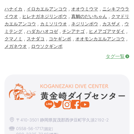
,
,
,
ハナイカ
イロカエルアンコウ
オオウミウマ
ニシキフウラ
,
,
,
イウオ
ヒレナガネジリンボウ
真鯛のだいちゃん
クマドリ
,
,
,
,
カエルアンコウ
カミソリウオ
ネジリンボウ
カスザメ
ウ
,
,
,
,
ミテング
ハダカハオコゼ
チンアナゴ
ヒメアゴアマダイ
,
,
,
,
クマノミ
スナダコ
コケギンポ
オオモンカエルアンコウ
,
メガネウオ
ロウソクギンポ
タグ一覧
〒410-3501 静岡県賀茂郡西伊豆町宇久須2192-2
0558-56-1717
[固定]