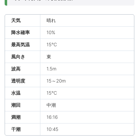
天気
晴れ
降水確率
10%
最高気温
15℃
風向き
東
波高
1.5m
透明度
15～20m
水温
15℃
潮回
中潮
満潮
16:16
干潮
10:45