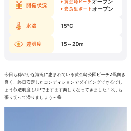
オープン
黄金崎ビーチ
開催状況
オープン
安良里ボート
15
℃
水温
15～20
m
透明度
今日も穏やかな海況に恵まれている黄金崎公園ビーチ♪風向き
良く、終日安定したコンディションでダイビングできるでし
ょう👍透明度もUPでますます楽しくなってきました！3月も
張り切って潜りましょう～😄