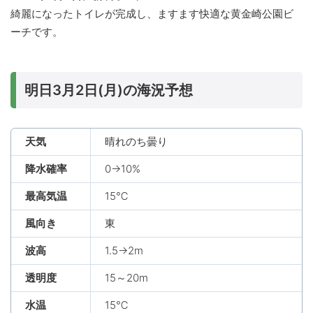
綺麗になったトイレが完成し、ますます快適な黄金崎公園ビ
ーチです。
明日3月2日(月)の海況予想
天気
晴れのち曇り
降水確率
0→10%
最高気温
15℃
風向き
東
波高
1.5→2m
透明度
15～20m
水温
15℃