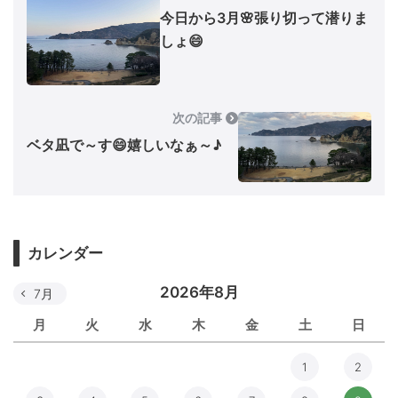
今日から3月🌸張り切って潜りま
しょ😄
次の記事
ベタ凪で～す😄嬉しいなぁ～♪
カレンダー
2026年8月
7月
月
火
水
木
金
土
日
1
2