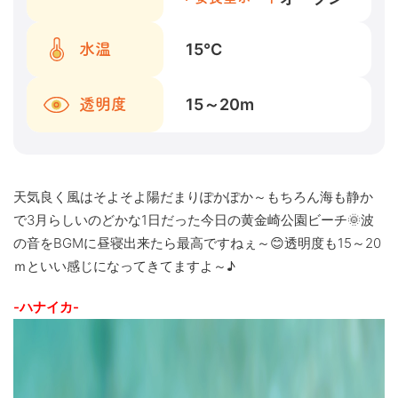
15
℃
水温
15～20
m
透明度
天気良く風はそよそよ陽だまりぽかぽか～もちろん海も静か
で3月らしいのどかな1日だった今日の黄金崎公園ビーチ🌞波
の音をBGMに昼寝出来たら最高ですねぇ～😊透明度も15～20
ｍといい感じになってきてますよ～♪
-ハナイカ-