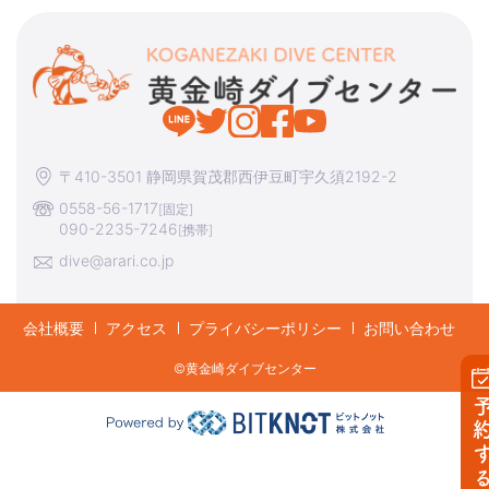
〒410-3501 静岡県賀茂郡西伊豆町宇久須2192-2
0558-56-1717
[固定]
090-2235-7246
[携帯]
dive@arari.co.jp
会社概要
アクセス
プライバシーポリシー
お問い合わせ
©︎黄金崎ダイブセンター
予約す