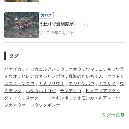
海ログ
うねりで透明度が・・・。
2026年08月7日
タグ
,
,
,
ハナイカ
イロカエルアンコウ
オオウミウマ
ニシキフウラ
,
,
,
イウオ
ヒレナガネジリンボウ
真鯛のだいちゃん
クマドリ
,
,
,
,
カエルアンコウ
カミソリウオ
ネジリンボウ
カスザメ
ウ
,
,
,
,
ミテング
ハダカハオコゼ
チンアナゴ
ヒメアゴアマダイ
,
,
,
,
クマノミ
スナダコ
コケギンポ
オオモンカエルアンコウ
,
メガネウオ
ロウソクギンポ
タグ一覧