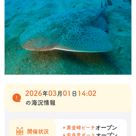
2026
03
01
14:02
年
月
日
の海況情報
オープン
黄金崎ビーチ
開催状況
オープン
安良里ボート