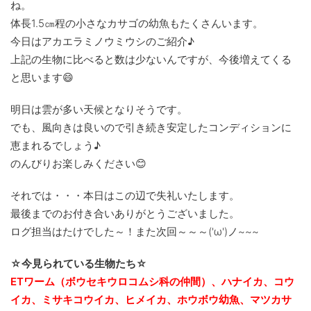
ね。
体長1.5㎝程の小さなカサゴの幼魚もたくさんいます。
今日はアカエラミノウミウシのご紹介♪
上記の生物に比べると数は少ないんですが、今後増えてくる
と思います😄
明日は雲が多い天候となりそうです。
でも、風向きは良いので引き続き安定したコンディションに
恵まれるでしょう♪
のんびりお楽しみください😊
それでは・・・本日はこの辺で失礼いたします。
最後までのお付き合いありがとうございました。
ログ担当はたけでした～！また次回～～～('ω')ノ~~~
☆今見られている生物たち☆
ETワーム（ボウセキウロコムシ科の仲間）、ハナイカ、コウ
イカ、ミサキコウイカ、ヒメイカ、ホウボウ幼魚、マツカサ