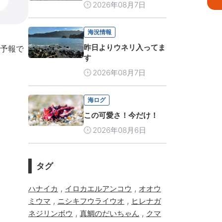
2026年08月7日
海況情報
昨日よりウネリ入ってま
る予報で
す
2026年08月7日
海ログ
この可愛さ！今だけ！
2026年08月6日
タグ
,
,
ハナイカ
イロカエルアンコウ
オオウ
,
,
ミウマ
ニシキフウライウオ
ヒレナガ
,
,
ネジリンボウ
真鯛のだいちゃん
クマ