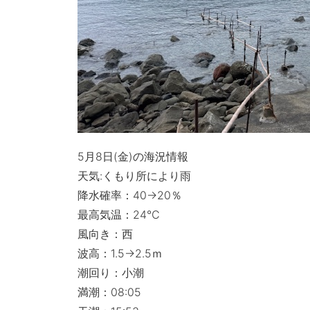
5月8日(金)の海況情報
天気:くもり所により雨
降水確率：40→20％
最高気温：24℃
風向き：西
波高：1.5→2.5ｍ
潮回り：小潮
満潮：08:05