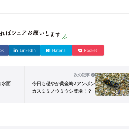
ok
LinkedIn
Hatena
Pocket
次の記事
は水面
今日も穏やか黄金崎♪アンボン
カスミミノウミウシ登場！？