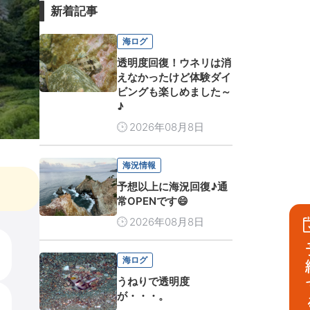
新着記事
海ログ
透明度回復！ウネリは消
えなかったけど体験ダイ
ビングも楽しめました～
♪
2026年08月8日
海況情報
予想以上に海況回復♪通
常OPENです😄
2026年08月8日
予
海ログ
うねりで透明度
が・・・。