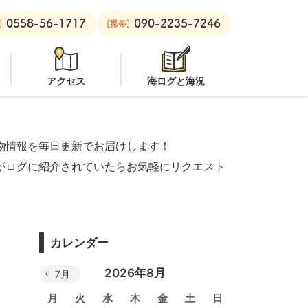
0558-56-1717
090-2235-7246
：
オープン
安良里ボート：
潜水注意
]
[携帯]
アクセス
海ログと海況
物情報を毎日更新でお届けします！
がログに紹介されていたらお気軽にリクエスト
カレンダー
2026年8月
7月
月
火
水
木
金
土
日