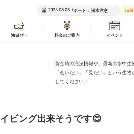
黄金崎ビーチ：
オープン
安良里ボート：
潜水注意
黄金崎ビーチ
2026.08.08
[店舗
海遊び
料金のご案内
イベント
黄金崎の海況情報や、最新の水中生
「会いたい」「見たい」という生物
してください！
イビング出来そうです😊