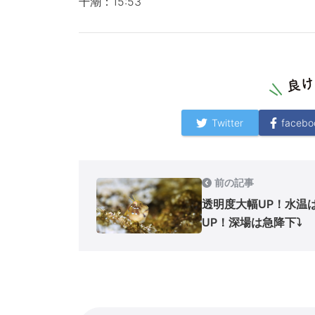
干潮：15:53
Twitter
facebo
前の記事
透明度大幅UP！水温
UP！深場は急降下⤵