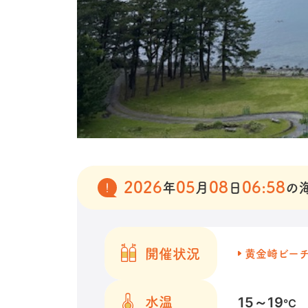
2026
05
08
06:58
年
月
日
の
開催状況
黄金崎ビー
15～19
水温
℃