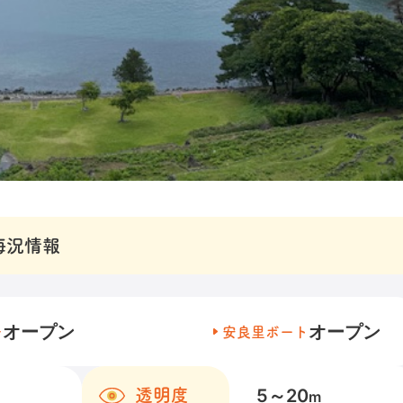
海況情報
オープン
オープン
チ
安良里ボート
5～20
透明度
m