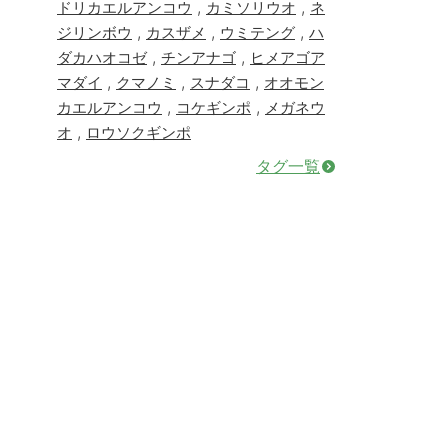
,
,
ドリカエルアンコウ
カミソリウオ
ネ
,
,
,
ジリンボウ
カスザメ
ウミテング
ハ
,
,
ダカハオコゼ
チンアナゴ
ヒメアゴア
,
,
,
マダイ
クマノミ
スナダコ
オオモン
,
,
カエルアンコウ
コケギンポ
メガネウ
,
オ
ロウソクギンポ
タグ一覧