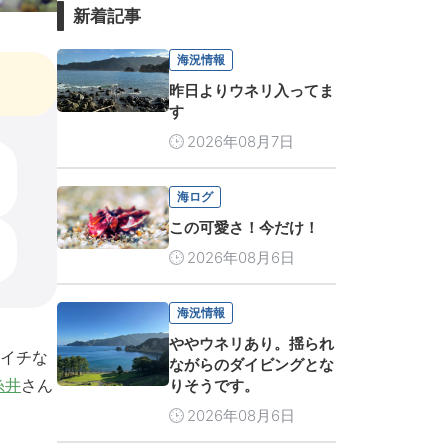
新着記事
海況情報
昨日よりウネリ入ってま
す
2026年08月7日
海ログ
この可愛さ！今だけ！
2026年08月6日
海況情報
ややウネリあり。揺られ
イチな
ながらのダイビングとな
糸井
さん
りそうです。
2026年08月6日