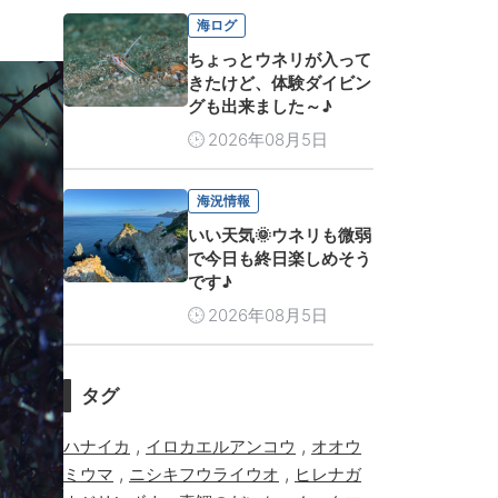
海ログ
ちょっとウネリが入って
きたけど、体験ダイビン
グも出来ました～♪
2026年08月5日
海況情報
いい天気🌞ウネリも微弱
で今日も終日楽しめそう
です♪
2026年08月5日
タグ
,
,
ハナイカ
イロカエルアンコウ
オオウ
,
,
ミウマ
ニシキフウライウオ
ヒレナガ