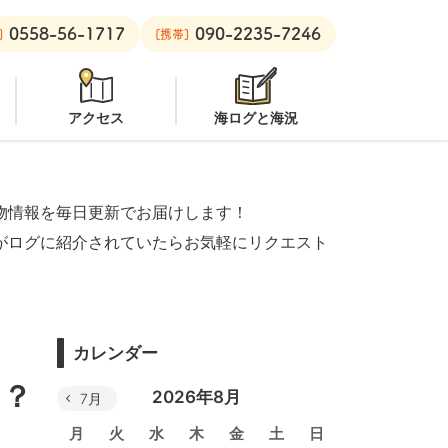
0558-56-1717
090-2235-7246
安良里ボート：
クローズ
]
[携帯]
アクセス
海ログと海況
物情報を毎日更新でお届けします！
がログに紹介されていたらお気軽にリクエスト
カレンダー
！？
2026年8月
7月
月
火
水
木
金
土
日