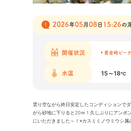
2026
05
08
15:26
年
月
日
の
開催状況
黄金崎ビー
15～18
水温
℃
雲り空ながら終日安定したコンディションでダ
がら砂地に下りると20ｍ！久しぶりにアンボ
にいただきました～！※カスミミノウミウシ属の