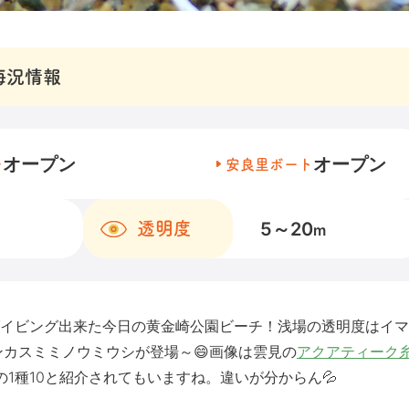
海況情報
オープン
オープン
チ
安良里ボート
5～20
透明度
m
イビング出来た今日の黄金崎公園ビーチ！浅場の透明度はイマ
ンカスミミノウミウシが登場～😄画像は雲見の
アクアティーク
1種10と紹介されてもいますね。違いが分からん💦