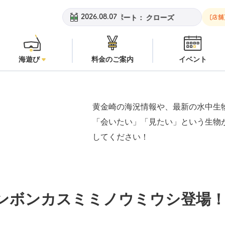
：
潜水注意
安良里ボート：
クローズ
黄金崎ビーチ：
潜水注意
2026.08.07
[店舗
海遊び
料金のご案内
イベント
黄金崎の海況情報や、最新の水中生
「会いたい」「見たい」という生物
してください！
ンボンカスミミノウミウシ登場