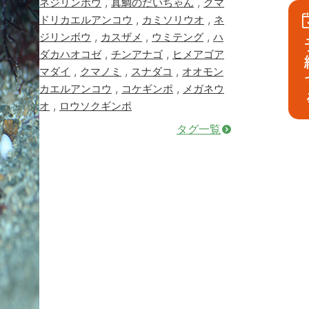
,
,
ネジリンボウ
真鯛のだいちゃん
クマ
,
,
ドリカエルアンコウ
カミソリウオ
ネ
,
,
,
ジリンボウ
カスザメ
ウミテング
ハ
予
,
,
ダカハオコゼ
チンアナゴ
ヒメアゴア
,
,
,
マダイ
クマノミ
スナダコ
オオモン
,
,
カエルアンコウ
コケギンポ
メガネウ
,
オ
ロウソクギンポ
タグ一覧