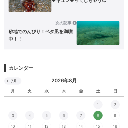
💗キュン💗ってしちゃう😍
次の記事
砂地でのんびり！ベタ凪を満喫
中！！
カレンダー
2026年8月
7月
月
火
水
木
金
土
日
1
2
3
4
5
6
7
8
9
10
11
12
13
14
15
16