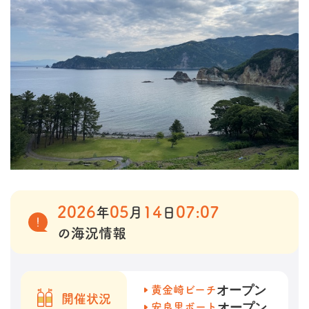
2026
05
14
07:07
年
月
日
の海況情報
オープン
黄金崎ビーチ
開催状況
オープン
安良里ボート