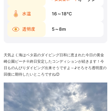
16～18
℃
水温
5～8
m
透明度
天気よく海はベタ凪のダイビング日和に恵まれた今日の黄金
崎公園ビーチ🌞終日安定したコンディションが続きます！今
日ものんびりダイビング出来そうですよ～♪そろそろ透明度の
回復に期待したいところですね😊