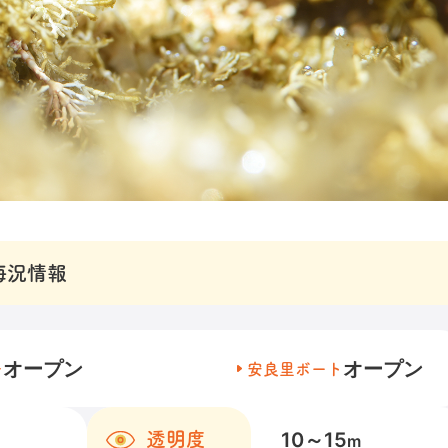
海況情報
オープン
オープン
チ
安良里ボート
10～15
透明度
m