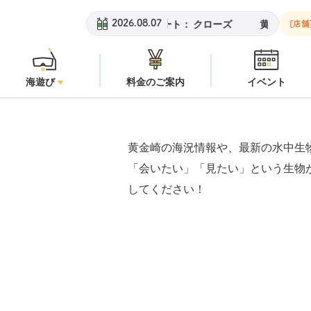
黄金崎ビーチ：
潜水注意
安良
2026.08.07
[店舗
海遊び
料金のご案内
イベント
黄金崎の海況情報や、最新の水中生
「会いたい」「見たい」という生物
してください！