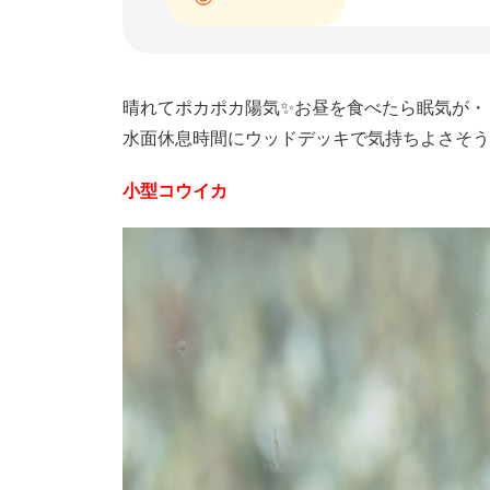
晴れてポカポカ陽気✨お昼を食べたら眠気が・・
水面休息時間にウッドデッキで気持ちよさそう
小型コウイカ