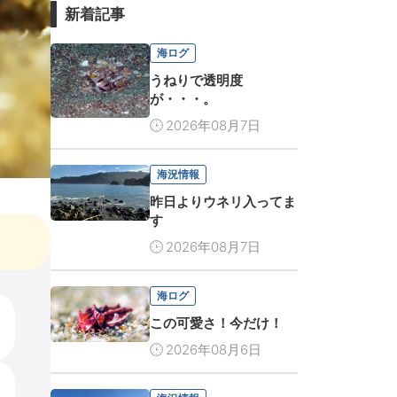
新着記事
海ログ
うねりで透明度
が・・・。
2026年08月7日
海況情報
昨日よりウネリ入ってま
す
2026年08月7日
海ログ
この可愛さ！今だけ！
2026年08月6日