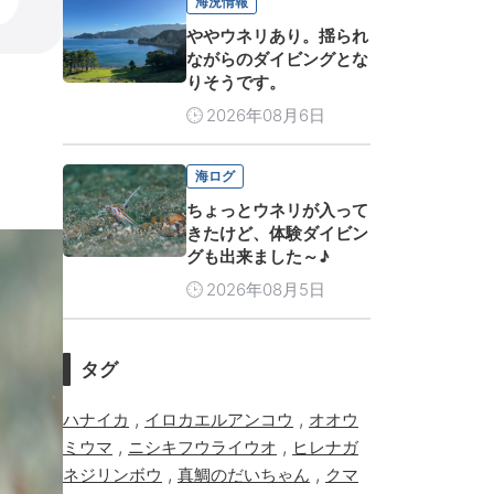
海況情報
ややウネリあり。揺られ
ながらのダイビングとな
りそうです。
2026年08月6日
海ログ
ちょっとウネリが入って
きたけど、体験ダイビン
グも出来ました～♪
2026年08月5日
タグ
,
,
ハナイカ
イロカエルアンコウ
オオウ
,
,
ミウマ
ニシキフウライウオ
ヒレナガ
,
,
ネジリンボウ
真鯛のだいちゃん
クマ