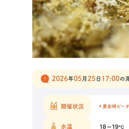
2026
05
25
17:00
年
月
日
の
開催状況
黄金崎ビー
18～19
水温
℃