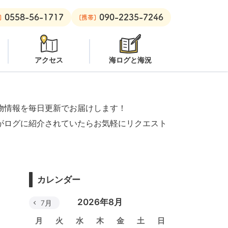
0558-56-1717
090-2235-7246
里ボート：
クローズ
黄金崎ビーチ：
潜水注意
安良里ボート：
]
[携帯]
アクセス
海ログと海況
物情報を毎日更新でお届けします！
がログに紹介されていたらお気軽にリクエスト
カレンダー
2026年8月
7月
月
火
水
木
金
土
日