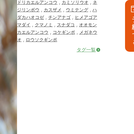
,
,
ドリカエルアンコウ
カミソリウオ
ネ
,
,
,
ジリンボウ
カスザメ
ウミテング
ハ
,
,
ダカハオコゼ
チンアナゴ
ヒメアゴア
予
,
,
,
マダイ
クマノミ
スナダコ
オオモン
,
,
カエルアンコウ
コケギンポ
メガネウ
,
オ
ロウソクギンポ
タグ一覧