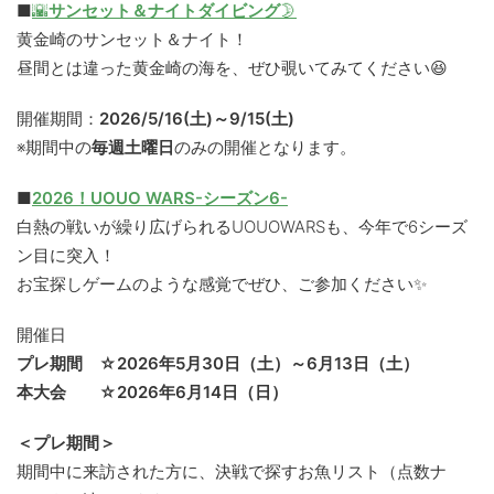
■
🌇
サンセット＆ナイトダイビング
🌛
黄金崎のサンセット＆ナイト！
昼間とは違った黄金崎の海を、ぜひ覗いてみてください😆
開催期間：
2026/5/16(土)～9/15(土)
※期間中の
毎週土曜日
のみの開催となります。
■
2026！UOUO WARS-シーズン6-
白熱の戦いが繰り広げられるUOUOWARSも、今年で6シーズ
ン目に突入！
お宝探しゲームのような感覚でぜひ、ご参加ください✨
開催日
プレ期間 ☆2026年5月30日（土）～6月13日（土）
本大会 ☆2026年6月14日（日）
＜プレ期間＞
期間中に来訪された方に、決戦で探すお魚リスト（点数ナ