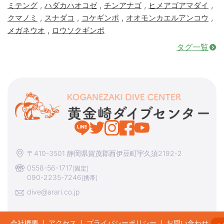
,
,
,
,
ミテング
ハダカハオコゼ
チンアナゴ
ヒメアゴアマダイ
,
,
,
,
クマノミ
スナダコ
コケギンポ
オオモンカエルアンコウ
,
メガネウオ
ロウソクギンポ
タグ一覧
〒410-3501 静岡県賀茂郡西伊豆町宇久須2192-2
0558-56-1717
[固定]
090-2235-7246
[携帯]
dive@arari.co.jp
会社概要
アクセス
プライバシーポリシー
お問い合わせ