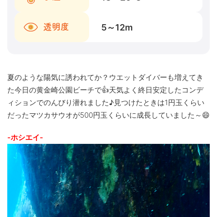
5～12
m
透明度
夏のような陽気に誘われてか？ウエットダイバーも増えてき
た今日の黄金崎公園ビーチで👍天気よく終日安定したコンデ
ィションでのんびり潜れました♪見つけたときは1円玉くらい
だったマツカサウオが500円玉くらいに成長していました～😄
-ホシエイ-