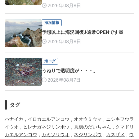
2026年08月8日
海況情報
予想以上に海況回復♪通常OPENです😄
2026年08月8日
海ログ
うねりで透明度が・・・。
2026年08月7日
タグ
,
,
,
ハナイカ
イロカエルアンコウ
オオウミウマ
ニシキフウラ
,
,
,
イウオ
ヒレナガネジリンボウ
真鯛のだいちゃん
クマドリ
,
,
,
,
カエルアンコウ
カミソリウオ
ネジリンボウ
カスザメ
ウ