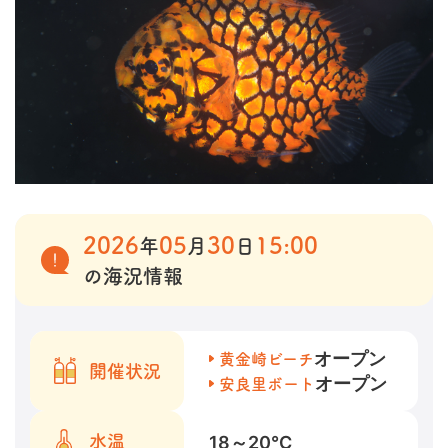
2026
05
30
15:00
年
月
日
の海況情報
オープン
黄金崎ビーチ
開催状況
オープン
安良里ボート
18～20
℃
水温