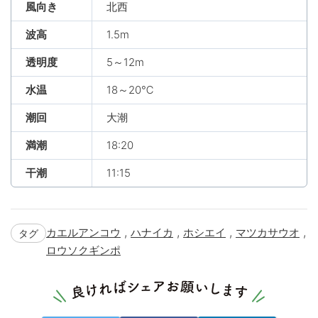
風向き
北西
波高
1.5m
透明度
5～12m
水温
18～20℃
潮回
大潮
満潮
18:20
干潮
11:15
,
,
,
,
カエルアンコウ
ハナイカ
ホシエイ
マツカサウオ
タグ
ロウソクギンポ