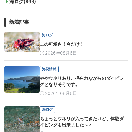
海ログ(969)
新着記事
海ログ
この可愛さ！今だけ！
2026年08月6日
海況情報
ややウネリあり。揺られながらのダイビン
グとなりそうです。
2026年08月6日
海ログ
ちょっとウネリが入ってきたけど、体験ダ
イビングも出来ました～♪