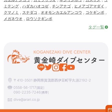
,
,
,
,
ミテング
ハダカハオコゼ
チンアナゴ
ヒメアゴアマダイ
,
,
,
,
クマノミ
スナダコ
オオモンカエルアンコウ
コケギンポ
,
メガネウオ
ロウソクギンポ
タグ一覧
〒410-3501 静岡県賀茂郡西伊豆町宇久須2192-2
0558-56-1717
[固定]
090-2235-7246
[携帯]
dive@arari.co.jp