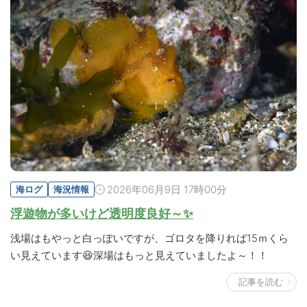
2026年06月9日 17時00分
海ログ
海況情報
浮遊物が多いけど透明度良好～✨
浅場はもやっと白っぽいですが、ゴロタを降りれば15ｍくら
い見えています😆深場はもっと見えていましたよ～！！
記事を読む