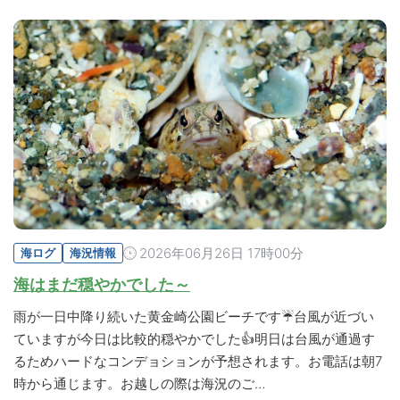
2026年06月26日 17時00分
海ログ
海況情報
海はまだ穏やかでした～
雨が一日中降り続いた黄金崎公園ビーチです☔台風が近づい
ていますが今日は比較的穏やかでした👍明日は台風が通過す
るためハードなコンデョションが予想されます。お電話は朝7
時から通じます。お越しの際は海況のご…