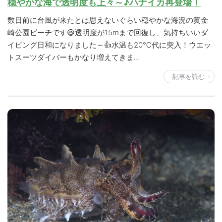
穏やかな海で透明度も上々～♪ハナイカ再登場！
数日前に台風が来たとは思えないぐらい穏やかな海況の黄金
崎公園ビーチです😆透明度が15mまで回復し、気持ちいいダ
イビング日和になりました～👍水温も20℃代に突入！ウエッ
トスーツダイバーもかなり増えてきま…
記事を読む