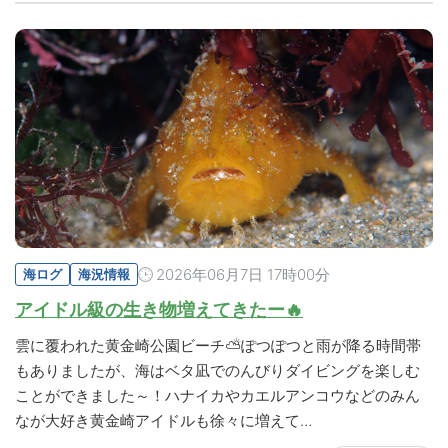
2026年06月7日 17時00分
海ログ
海況情報
アイドル級の生き物増えてきたー🔥
雲に覆われた黄金崎公園ビーチ⛅ぽつぽつと雨が降る時間帯
もありましたが、海はベタ凪でのんびりダイビングを楽しむ
ことができました～！ハナイカやカエルアンコウなどのみん
なが大好き黄金崎アイドルも徐々に増えて…