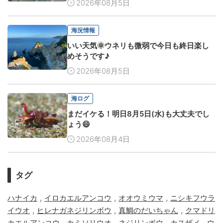
2026年08月5日
海況情報
いい天気🌞ウネリも微弱で今日も終日楽し
めそうです♪
2026年08月5日
海ログ
まだイケる！明日8月5日(水)も大丈夫でし
ょう😄
2026年08月4日
タグ
,
,
,
ハナイカ
イロカエルアンコウ
オオウミウマ
ニシキフウラ
,
,
,
イウオ
ヒレナガネジリンボウ
真鯛のだいちゃん
クマドリ
,
,
,
,
カエルアンコウ
カミソリウオ
ネジリンボウ
カスザメ
ウ