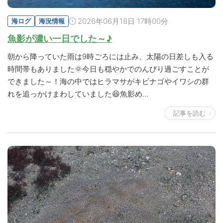
2026年06月18日 17時00分
海ログ
海況情報
魚影が濃い一日でした～♪
朝から降っていた雨は9時ごろには止み、太陽の日差しも入る
時間帯もありました🌞今日も穏やかでのんびり過ごすことが
できました～！海の中ではヒラマサがキビナゴやイワシの群
れを追っかけまわしていました😆魚影め…
記事を読む