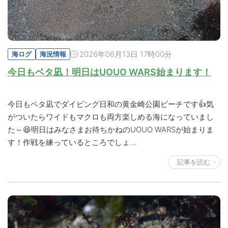
2026年06月13日 17時00分
海ログ
海況情報
今日もベタ凪！明日はUOUO WARS始まります！
今日もベタ凪でダイビング日和の黄金崎公園ビーチです👍気
がついたらワイドもマクロも両方楽しめる海になっていまし
た～😆明日はみなさまお待ちかねのUOUO WARSが始まりま
す！作戦を練っているところでしょ…
記事を読む