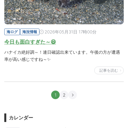
2026年05月31日 17時00分
海ログ
海況情報
今日も面白すぎた～😆
ハナイカ絶好調～！連日確認出来ています。午後の方が遭遇
率が高い感じですね～✨
記事を読む
1
2
カレンダー