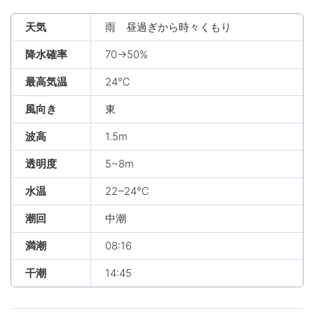
天気
雨 昼過ぎから時々くもり
降水確率
70→50%
最高気温
24℃
風向き
東
波高
1.5m
透明度
5~8m
水温
22~24℃
潮回
中潮
満潮
08:16
干潮
14:45