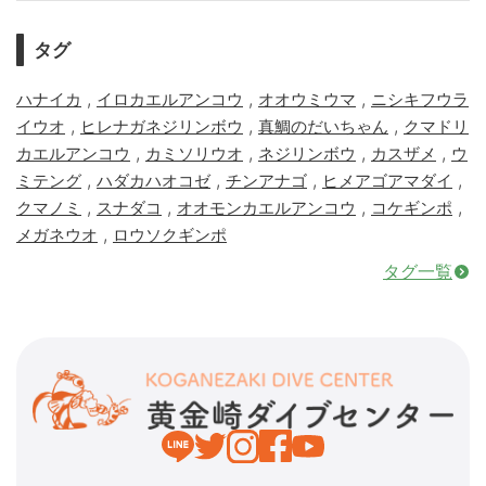
タグ
,
,
,
ハナイカ
イロカエルアンコウ
オオウミウマ
ニシキフウラ
,
,
,
イウオ
ヒレナガネジリンボウ
真鯛のだいちゃん
クマドリ
,
,
,
,
カエルアンコウ
カミソリウオ
ネジリンボウ
カスザメ
ウ
,
,
,
,
ミテング
ハダカハオコゼ
チンアナゴ
ヒメアゴアマダイ
,
,
,
,
クマノミ
スナダコ
オオモンカエルアンコウ
コケギンポ
,
メガネウオ
ロウソクギンポ
タグ一覧