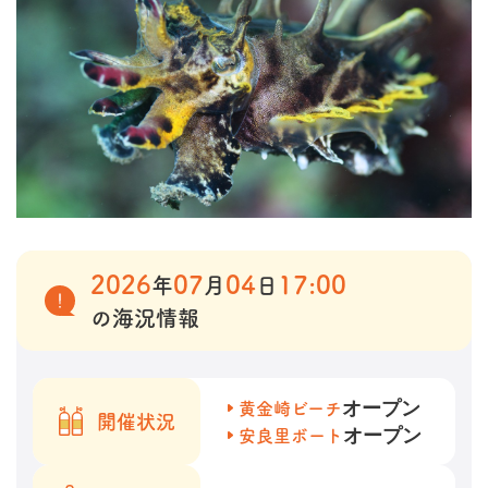
2026
07
04
17:00
年
月
日
の海況情報
オープン
黄金崎ビーチ
開催状況
オープン
安良里ボート