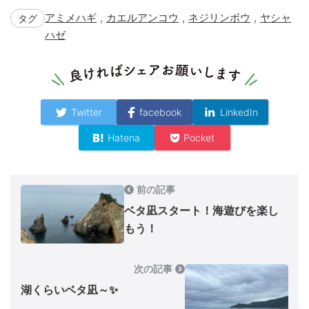
,
,
,
アミメハギ
カエルアンコウ
ネジリンボウ
ヤシャ
タグ
ハゼ
Twitter
facebook
LinkedIn
Hatena
Pocket
前の記事
ベタ凪スタート！海遊びを楽し
もう！
次の記事
湖くらいベタ凪～✨