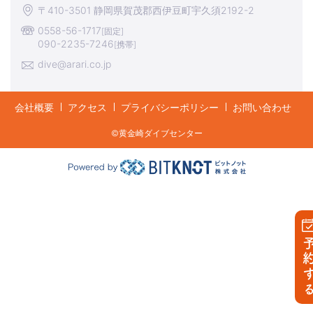
〒410-3501 静岡県賀茂郡西伊豆町宇久須2192-2
0558-56-1717
[固定]
090-2235-7246
[携帯]
dive@arari.co.jp
会社概要
アクセス
プライバシーポリシー
お問い合わせ
©︎黄金崎ダイブセンター
予約す