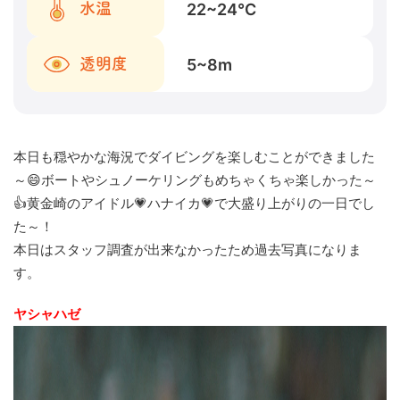
22~24
℃
水温
5~8
m
透明度
本日も穏やかな海況でダイビングを楽しむことができました
～😄ボートやシュノーケリングもめちゃくちゃ楽しかった～
👍黄金崎のアイドル💗ハナイカ💗で大盛り上がりの一日でし
た～！
本日はスタッフ調査が出来なかったため過去写真になりま
す。
ヤシャハゼ