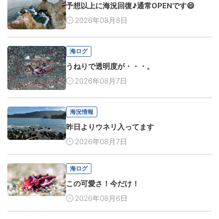
予想以上に海況回復♪通常OPENです😄
2026年08月8日
海ログ
うねりで透明度が・・・。
2026年08月7日
海況情報
昨日よりウネリ入ってます
2026年08月7日
海ログ
この可愛さ！今だけ！
2026年08月6日