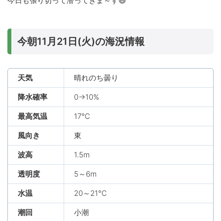
今日も張り切って潜ってきま～す😄
今朝11月21日(火)の海況情報
天気
晴れのち曇り
降水確率
0→10%
最高気温
17℃
風向き
東
波高
1.5m
透明度
5～6m
水温
20～21℃
潮回
小潮