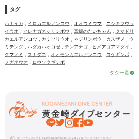
タグ
,
,
,
ハナイカ
イロカエルアンコウ
オオウミウマ
ニシキフウラ
,
,
,
イウオ
ヒレナガネジリンボウ
真鯛のだいちゃん
クマドリ
,
,
,
,
カエルアンコウ
カミソリウオ
ネジリンボウ
カスザメ
ウ
,
,
,
,
ミテング
ハダカハオコゼ
チンアナゴ
ヒメアゴアマダイ
,
,
,
,
クマノミ
スナダコ
オオモンカエルアンコウ
コケギンポ
,
メガネウオ
ロウソクギンポ
タグ一覧
〒410-3501 静岡県賀茂郡西伊豆町宇久須2192-2