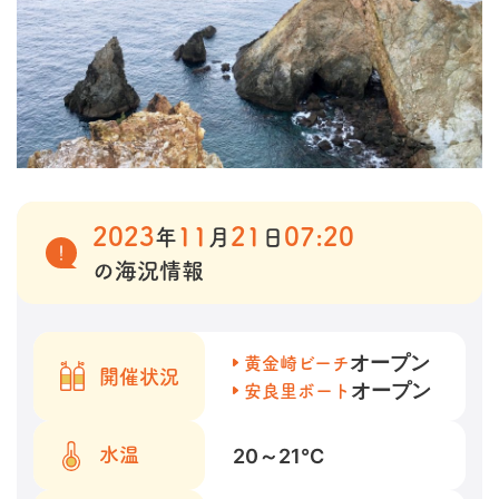
2023
11
21
07:20
年
月
日
の海況情報
オープン
黄金崎ビーチ
開催状況
オープン
安良里ボート
20～21
℃
水温