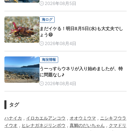
2026年08月5日
海ログ
まだイケる！明日8月5日(水)も大丈夫でし
ょう😄
2026年08月4日
海況情報
うーっすらウネリが入り始めましたが、特
に問題なし♪
2026年08月4日
タグ
,
,
,
ハナイカ
イロカエルアンコウ
オオウミウマ
ニシキフウラ
,
,
,
イウオ
ヒレナガネジリンボウ
真鯛のだいちゃん
クマドリ