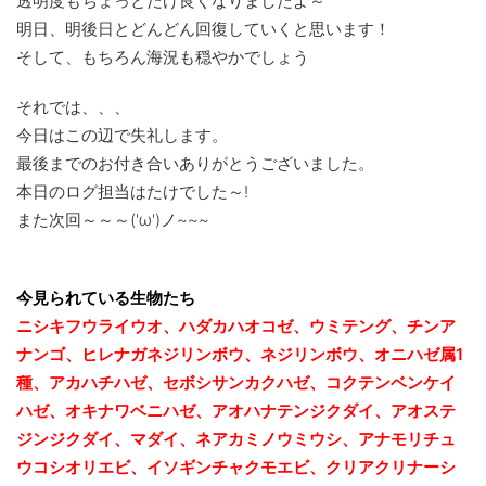
透明度もちょっとだけ良くなりましたよ～
明日、明後日とどんどん回復していくと思います！
そして、もちろん海況も穏やかでしょう
それでは、、、
今日はこの辺で失礼します。
最後までのお付き合いありがとうございました。
本日のログ担当はたけでした～!
また次回～～～('ω')ノ~~~
今見られている生物たち
ニシキフウライウオ、ハダカハオコゼ、ウミテング、チンア
ナンゴ、ヒレナガネジリンボウ、ネジリンボウ、オニハゼ属1
種、アカハチハゼ、セボシサンカクハゼ、コクテンベンケイ
ハゼ、オキナワベニハゼ、
アオハナテンジクダイ、アオス
テ
ジンジクダイ、マダイ、ネアカミノウミウシ、アナモリチュ
ウコシオリエビ、
イソギンチャクモエビ、クリアクリナーシ