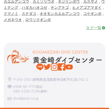
,
,
,
,
カエルアンコウ
カミソリウオ
ネジリンボウ
カスザメ
ウ
,
,
,
,
ミテング
ハダカハオコゼ
チンアナゴ
ヒメアゴアマダイ
,
,
,
,
クマノミ
スナダコ
オオモンカエルアンコウ
コケギンポ
,
メガネウオ
ロウソクギンポ
タグ一覧
〒410-3501 静岡県賀茂郡西伊豆町宇久須2192-2
0558-56-1717
[固定]
090-2235-7246
[携帯]
dive@arari.co.jp