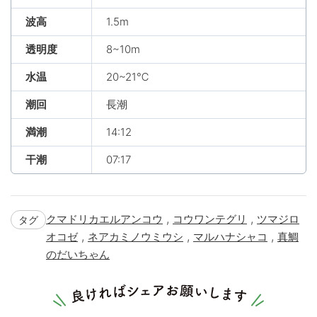
波高
1.5m
透明度
8~10m
水温
20~21℃
潮回
長潮
満潮
14:12
干潮
07:17
,
,
クマドリカエルアンコウ
コウワンテグリ
ツマジロ
タグ
,
,
,
オコゼ
ネアカミノウミウシ
マルハナシャコ
真鯛
のだいちゃん