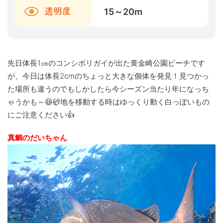
15～20
m
透明度
先日体長1㎝のコンシボリガイが出た黄金崎公園ビーチです
が、今日は体長2cmのちょっと大きな個体を発見！見つかっ
た場所も違うのでもしかしたら今シーズン当たり年になっち
ゃうかも～😆砂地を移動する時はゆっくり動く白っぽいもの
にご注意ください👍
真鯛のだいちゃん