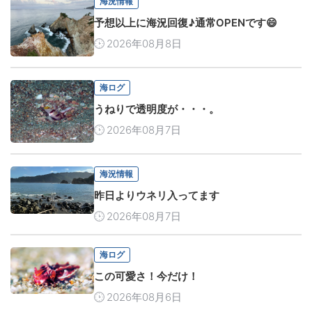
海況情報
予想以上に海況回復♪通常OPENです😄
2026年08月8日
海ログ
うねりで透明度が・・・。
2026年08月7日
海況情報
昨日よりウネリ入ってます
2026年08月7日
海ログ
この可愛さ！今だけ！
2026年08月6日