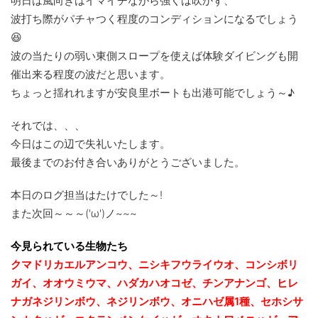
明日は風向きはイマイチながら強くは吹かず、
波打ち際がパチャつく程度のコンディションになるでしょう
😆
波の当たりの弱い東側スロープを使えば体験ダイビングも開
催出来る程度の波だと思います。
ちょっと揺れれますが安良里ボートも出港可能でしょう～♪
それでは、、、
今日はこの辺で失礼いたします。
最後までのお付き合いありがとうございました。
本日のログ担当はたけでした～!
また次回～～～('ω')ノ~~~
今見られている生物たち
クマドリカエルアンコウ、ニシキフウライウオ、コンシボリ
ガイ、オオウミウマ、ハダカハオコゼ、チンアナンゴ、ヒレ
ナガネジリンボウ、ネジリンボウ、オニハゼ属1種、セホシサ