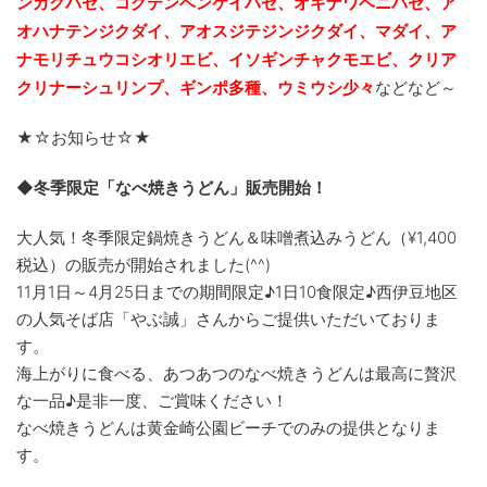
ンカクハゼ、コクテンベンケイハゼ、オキナワベニハゼ、ア
オハナテンジクダイ
、アオスジ
テ
ジンジクダイ、マダイ、ア
ナモリチュウコシオリエビ、
イソギンチャクモエビ、クリア
クリナーシュリンプ、ギンポ多種、
ウミウシ少々
などなど～
★☆お知らせ☆★
◆冬季限定「なべ焼きうどん」販売開始！
大人気！冬季限定鍋焼きうどん＆味噌煮込みうどん（¥
1,400
税込）の販売が開始されました(^^)
11月1日～4月25日までの期間限定♪1日10食限定♪西伊豆地区
の人気そば店「やぶ誠」さんからご提供いただいておりま
す。
海上がりに食べる、あつあつのなべ焼きうどんは最高に贅沢
な一品♪是非一度、ご賞味ください！
なべ焼きうどんは黄金崎公園ビーチでのみの提供となりま
す。