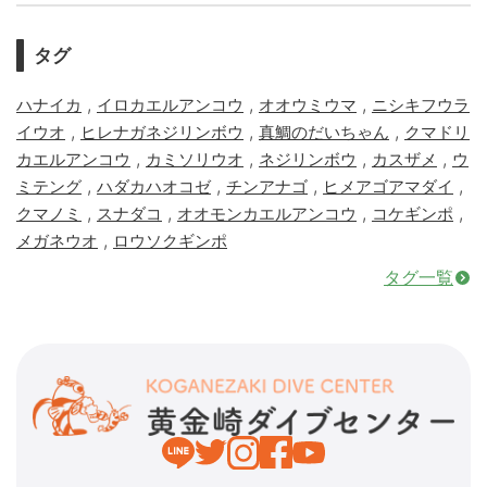
タグ
,
,
,
ハナイカ
イロカエルアンコウ
オオウミウマ
ニシキフウラ
,
,
,
イウオ
ヒレナガネジリンボウ
真鯛のだいちゃん
クマドリ
,
,
,
,
カエルアンコウ
カミソリウオ
ネジリンボウ
カスザメ
ウ
,
,
,
,
ミテング
ハダカハオコゼ
チンアナゴ
ヒメアゴアマダイ
,
,
,
,
クマノミ
スナダコ
オオモンカエルアンコウ
コケギンポ
,
メガネウオ
ロウソクギンポ
タグ一覧