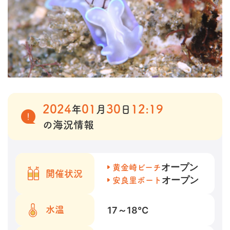
2024
01
30
12:19
年
月
日
の海況情報
オープン
黄金崎ビーチ
開催状況
オープン
安良里ボート
17～18
℃
水温