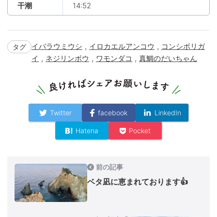
干潮
14:52
,
,
イバラウミウシ
イロカエルアンコウ
コンシボリガ
タグ
,
,
,
イ
ネジリンボウ
ワモンダコ
真鯛のだいちゃん
Twitter
facebook
LinkedIn
Hatena
Pocket
前の記事
ベタ凪に恵まれております👍