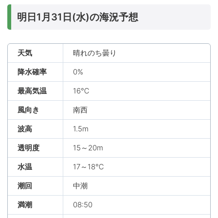
明日1月31日(水)の海況予想
天気
晴れのち曇り
降水確率
0%
最高気温
16℃
風向き
南西
波高
1.5m
透明度
15～20m
水温
17～18℃
潮回
中潮
満潮
08:50