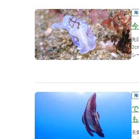
海
今
先
2
シ
海
で
も
天