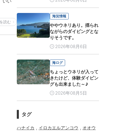
。いい
海況情報
を読む
ややウネリあり。揺られ
ながらのダイビングとな
りそうです。
2026年08月6日
海ログ
ちょっとウネリが入って
きたけど、体験ダイビン
グも出来ました～♪
2026年08月5日
タグ
,
,
ハナイカ
イロカエルアンコウ
オオウ