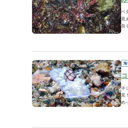
ベ
見
良
海
コ
ネ
見
め