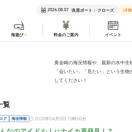
黄金崎ビーチ：
潜水注意
安良里ボート：
クローズ
黄金崎
2026.08.07
[店舗
海遊び
料金のご案内
イベント
黄金崎の海況情報や、最新の水中生
「会いたい」「見たい」という生物
してください！
一覧
2026年04月9日 15時00分
ログ
海況情報
んなのアイドル！ハナイカ再発見！？