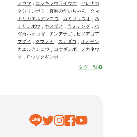
,
,
ミウマ
ニシキフウライウオ
ヒレナガ
,
,
ネジリンボウ
真鯛のだいちゃん
クマ
,
,
ドリカエルアンコウ
カミソリウオ
ネ
,
,
,
ジリンボウ
カスザメ
ウミテング
ハ
,
,
ダカハオコゼ
チンアナゴ
ヒメアゴア
,
,
,
マダイ
クマノミ
スナダコ
オオモン
,
,
カエルアンコウ
コケギンポ
メガネウ
,
オ
ロウソクギンポ
タグ一覧