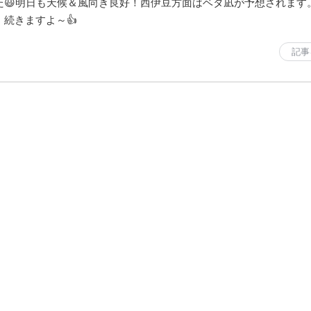
た😃明日も天候＆風向き良好！西伊豆方面はベタ凪が予想されます
、続きますよ～👍
記事