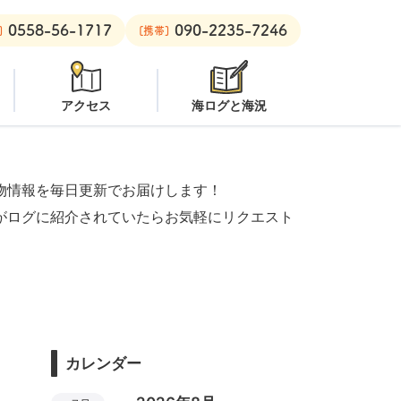
0558-56-1717
090-2235-7246
ビーチ：
潜水注意
安良里ボート：
クローズ
]
[携帯]
アクセス
海ログと海況
物情報を毎日更新でお届けします！
がログに紹介されていたらお気軽にリクエスト
カレンダー