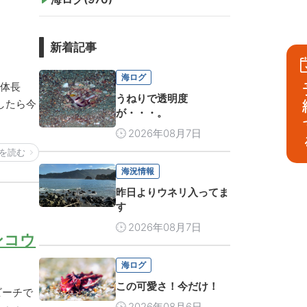
新着記事
海ログ
は体長
予
うねりで透明度
したら今
が・・・。
2026年08月7日
を読む
海況情報
昨日よりウネリ入ってま
す
2026年08月7日
ンコウ
海ログ
この可愛さ！今だけ！
ビーチで
2026年08月6日