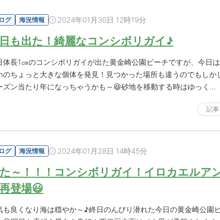
2024年01月30日 12時19分
ログ
海況情報
日も出た！綺麗なコンシボリガイ♪
日体長1㎝のコンシボリガイが出た黄金崎公園ビーチですが、今日
cmのちょっと大きな個体を発見！見つかった場所も違うのでもしか
ーズン当たり年になっちゃうかも～😆砂地を移動する時はゆっく…
記事
2024年01月28日 14時45分
ログ
海況情報
た～！！！コンシボリガイ！イロカエルア
再登場😃
気も良くなり海は穏やか～♪終日のんびり潜れた今日の黄金崎公園