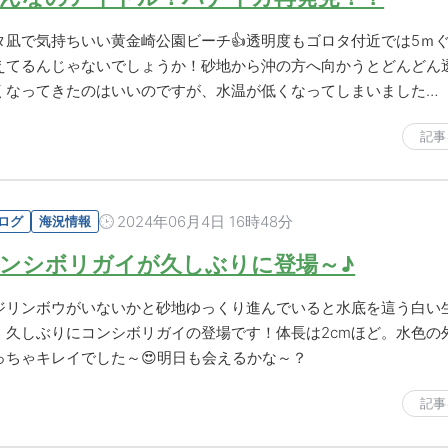
タ凪で気持ちいい黄金崎公園ビーチ👍透明度もゴロタ付近では5ｍ
えてるんじゃないでしょうか！砂地から沖の方へ向かうとどんどん
くなってきたのはいいのですが、水温が低くなってしまいました…
記事
2024年06月4日 16時48分
ログ
海況情報
ンシボリガイが久しぶりに登場～♪
ジリンボウがいないかと砂地ゆっくり進んでいると水底を這う白い
！久しぶりにコンシボリガイの登場です！体長は2cmほど。水色の
っちゃキレイでした～😍明日も会えるかな～？
記事