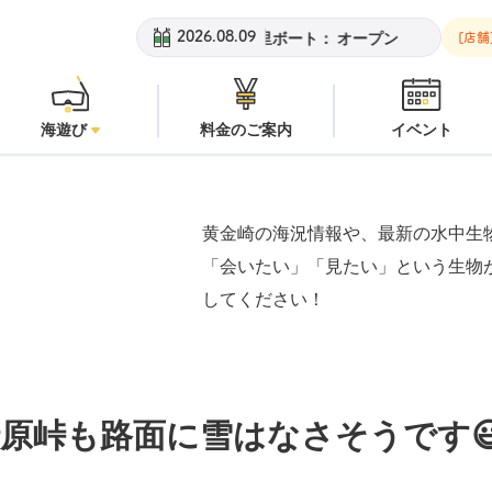
黄金崎ビーチ：
オープン
安良里ボート：
オープン
黄金崎ビーチ
2026.08.09
[店舗
海遊び
料金のご案内
イベント
黄金崎の海況情報や、最新の水中生
「会いたい」「見たい」という生物
してください！
船原峠も路面に雪はなさそうです