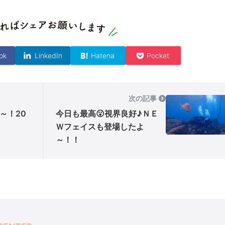
ok
LinkedIn
Hatena
Pocket
次の記事
～！20
今日も最高😮視界良好♪ＮＥ
Ｗフェイスも登場したよ
～！！