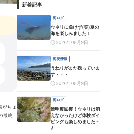
新着記事
海ログ
ウネリに負けず(笑)夏の
海を楽しみました！
2026年08月9日
海況情報
うねりがまだ残っていま
す・・・
2026年08月9日
海ログ
雪がちょ
透明度回復！ウネリは消
の最終
えなかったけど体験ダイ
ビングも楽しめました～
♪