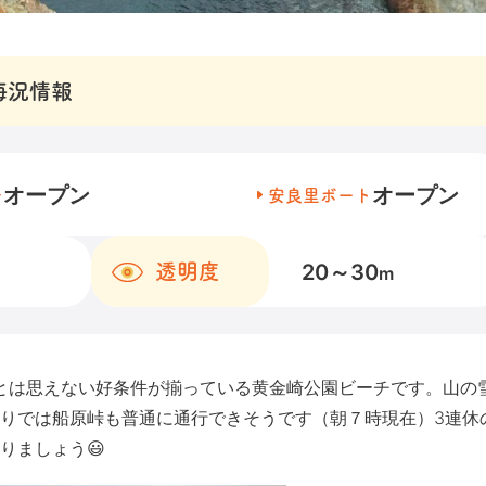
海況情報
オープン
オープン
チ
安良里ボート
20～30
透明度
m
冬とは思えない好条件が揃っている黄金崎公園ビーチです。山の
りでは船原峠も普通に通行できそうです（朝７時現在）3連休
りましょう😃