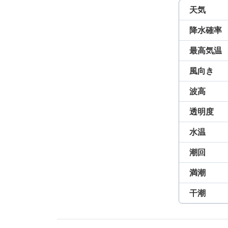
天気
降水確率
最高気温
風向き
波高
透明度
水温
潮回
満潮
干潮