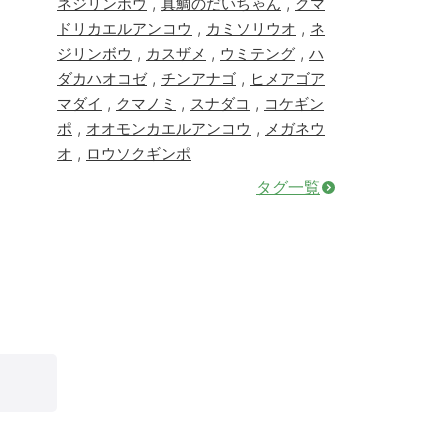
,
,
ネジリンボウ
真鯛のだいちゃん
クマ
,
,
ドリカエルアンコウ
カミソリウオ
ネ
,
,
,
ジリンボウ
カスザメ
ウミテング
ハ
,
,
ダカハオコゼ
チンアナゴ
ヒメアゴア
,
,
,
マダイ
クマノミ
スナダコ
コケギン
,
,
ポ
オオモンカエルアンコウ
メガネウ
,
オ
ロウソクギンポ
タグ一覧