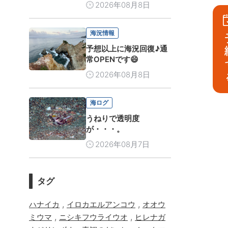
2026年08月8日
海況情報
予
予想以上に海況回復♪通
常OPENです😄
2026年08月8日
海ログ
うねりで透明度
が・・・。
2026年08月7日
タグ
,
,
ハナイカ
イロカエルアンコウ
オオウ
,
,
ミウマ
ニシキフウライウオ
ヒレナガ