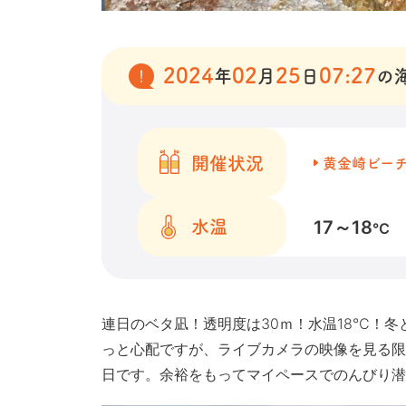
2024
02
25
07:27
年
月
日
の
開催状況
黄金崎ビー
17～18
水温
℃
連日のベタ凪！透明度は30ｍ！水温18℃！
っと心配ですが、ライブカメラの映像を見る限
日です。余裕をもってマイペースでのんびり潜