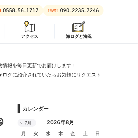
0558-56-1717
090-2235-7246
：
オープン
安良里ボート：
オープン
]
[携帯]
アクセス
海ログと海況
物情報を毎日更新でお届けします！
がログに紹介されていたらお気軽にリクエスト
カレンダー

2026年8月
7月
月
火
水
木
金
土
日