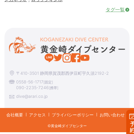
タグ一覧
〒410-3501 静岡県賀茂郡西伊豆町宇久須2192-2
0558-56-1717
[固定]
090-2235-7246
[携帯]
dive@arari.co.jp
会社概要
アクセス
プライバシーポリシー
お問い合わせ
予約す
©︎黄金崎ダイブセンター