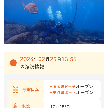
2024
02
25
13:56
年
月
日
の海況情報
オープン
黄金崎ビーチ
開催状況
オープン
安良里ボート
17～18
℃
水温