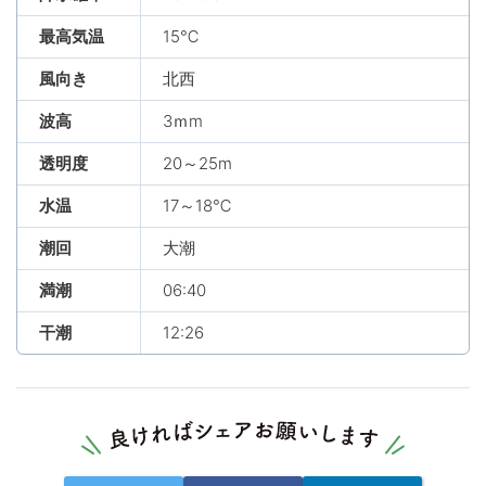
最高気温
15℃
風向き
北西
波高
3ｍm
透明度
20～25m
水温
17～18℃
潮回
大潮
満潮
06:40
干潮
12:26