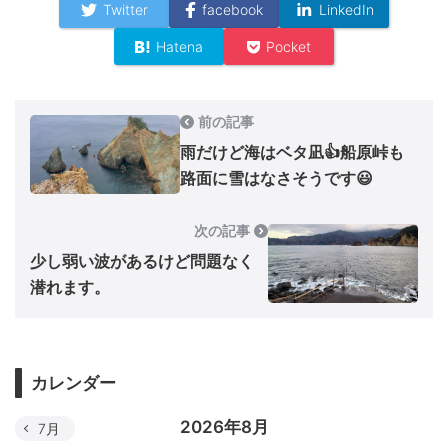
Twitter
facebook
LinkedIn
Hatena
Pocket
前の記事
雨だけど海はベタ凪👍船原峠も
路面に雪はなさそうです😃
次の記事
少し弱い波があるけど問題なく
潜れます。
カレンダー
2026年8月
7月