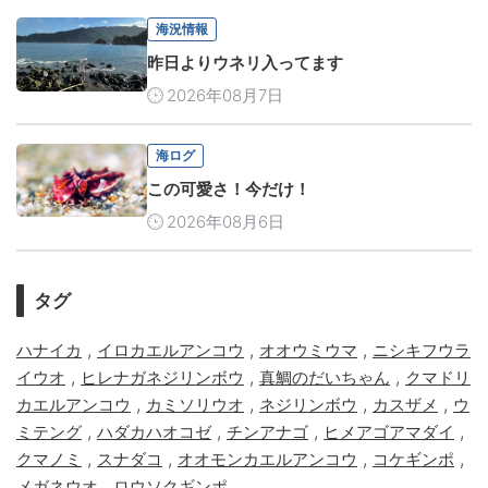
海況情報
昨日よりウネリ入ってます
2026年08月7日
海ログ
この可愛さ！今だけ！
2026年08月6日
タグ
,
,
,
ハナイカ
イロカエルアンコウ
オオウミウマ
ニシキフウラ
,
,
,
イウオ
ヒレナガネジリンボウ
真鯛のだいちゃん
クマドリ
,
,
,
,
カエルアンコウ
カミソリウオ
ネジリンボウ
カスザメ
ウ
,
,
,
,
ミテング
ハダカハオコゼ
チンアナゴ
ヒメアゴアマダイ
,
,
,
,
クマノミ
スナダコ
オオモンカエルアンコウ
コケギンポ
,
メガネウオ
ロウソクギンポ