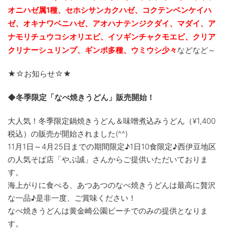
オニハゼ属1種、セホシサンカクハゼ、コクテンベンケイハ
ゼ、オキナワベニハゼ、
アオハナテンジクダイ、マダイ、ア
ナモリチュウコシオリエビ、
イソギンチャクモエビ、クリア
クリナーシュリンプ、ギンポ多種、
ウミウシ少々
などなど～
★☆お知らせ☆★
◆冬季限定「なべ焼きうどん」販売開始！
大人気！冬季限定鍋焼きうどん＆味噌煮込みうどん（¥
1,400
税込）の販売が開始されました(^^)
11月1日～4月25日までの期間限定♪1日10食限定♪西伊豆地区
の人気そば店「やぶ誠」さんからご提供いただいておりま
す。
海上がりに食べる、あつあつのなべ焼きうどんは最高に贅沢
な一品♪是非一度、ご賞味ください！
なべ焼きうどんは黄金崎公園ビーチでのみの提供となりま
す。