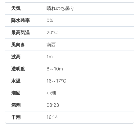
天気
晴れのち曇り
降水確率
0%
最高気温
20℃
風向き
南西
波高
1m
透明度
8～10m
水温
16～17℃
潮回
小潮
満潮
08:23
干潮
16:14