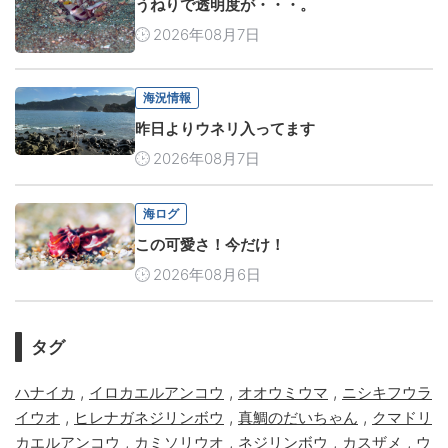
うねりで透明度が・・・。
2026年08月7日
海況情報
昨日よりウネリ入ってます
2026年08月7日
海ログ
この可愛さ！今だけ！
2026年08月6日
タグ
,
,
,
ハナイカ
イロカエルアンコウ
オオウミウマ
ニシキフウラ
,
,
,
イウオ
ヒレナガネジリンボウ
真鯛のだいちゃん
クマドリ
,
,
,
,
カエルアンコウ
カミソリウオ
ネジリンボウ
カスザメ
ウ