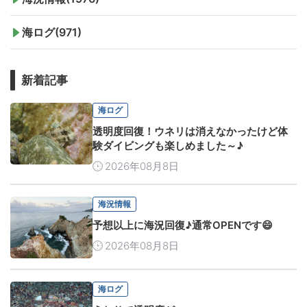
海ログ(971)
新着記事
海ログ
透明度回復！ウネリは消えなかったけど体
験ダイビングも楽しめました～♪
2026年08月8日
海況情報
予想以上に海況回復♪通常OPENです😄
2026年08月8日
海ログ