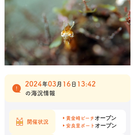
2024
03
16
13:42
年
月
日
の海況情報
オープン
黄金崎ビーチ
開催状況
オープン
安良里ボート