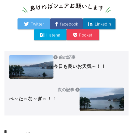
Twitter
facebook
LinkedIn
Hatena
Pocket
前の記事
今日も良いお天気～！！
次の記事
べ～た～な～ぎ～！！