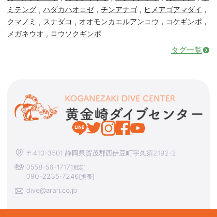
,
,
,
,
ミテング
ハダカハオコゼ
チンアナゴ
ヒメアゴアマダイ
,
,
,
,
クマノミ
スナダコ
オオモンカエルアンコウ
コケギンポ
,
メガネウオ
ロウソクギンポ
タグ一覧
〒410-3501 静岡県賀茂郡西伊豆町宇久須2192-2
0558-56-1717
[固定]
090-2235-7246
[携帯]
dive@arari.co.jp