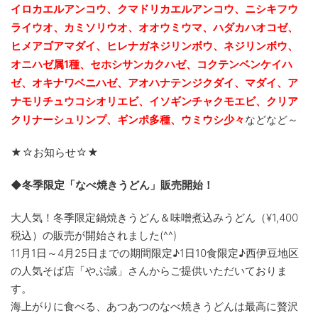
イロカエルアンコウ、クマドリカエルアンコウ、ニシキフウ
ライウオ、カミソリウオ、オオウミウマ、ハダカハオコゼ、
ヒメアゴアマダイ、ヒレナガネジリンボウ、ネジリンボウ、
オニハゼ属1種、セホシサンカクハゼ、コクテンベンケイハ
ゼ、オキナワベニハゼ、
アオハナテンジクダイ、マダイ、ア
ナモリチュウコシオリエビ、
イソギンチャクモエビ、クリア
クリナーシュリンプ、ギンポ多種、
ウミウシ少々
などなど～
★☆お知らせ☆★
◆冬季限定「なべ焼きうどん」販売開始！
大人気！冬季限定鍋焼きうどん＆味噌煮込みうどん（¥
1,400
税込）の販売が開始されました(^^)
11月1日～4月25日までの期間限定♪1日10食限定♪西伊豆地区
の人気そば店「やぶ誠」さんからご提供いただいておりま
す。
海上がりに食べる、あつあつのなべ焼きうどんは最高に贅沢