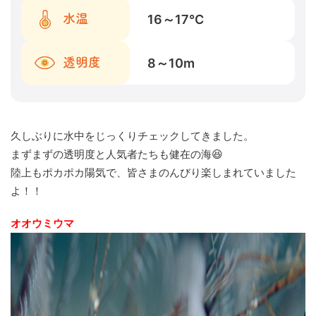
16～17
℃
水温
8～10
m
透明度
久しぶりに水中をじっくりチェックしてきました。
まずまずの透明度と人気者たちも健在の海😆
陸上もポカポカ陽気で、皆さまのんびり楽しまれていました
よ！！
オオウミウマ