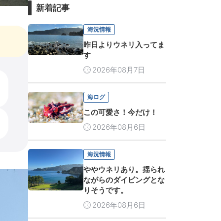
新着記事
海況情報
昨日よりウネリ入ってま
す
2026年08月7日
海ログ
この可愛さ！今だけ！
2026年08月6日
海況情報
ややウネリあり。揺られ
ながらのダイビングとな
りそうです。
2026年08月6日