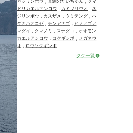
,
,
ネジリンボウ
真鯛のだいちゃん
クマ
,
,
ドリカエルアンコウ
カミソリウオ
ネ
,
,
,
ジリンボウ
カスザメ
ウミテング
ハ
,
,
ダカハオコゼ
チンアナゴ
ヒメアゴア
,
,
,
マダイ
クマノミ
スナダコ
オオモン
,
,
カエルアンコウ
コケギンポ
メガネウ
,
オ
ロウソクギンポ
タグ一覧