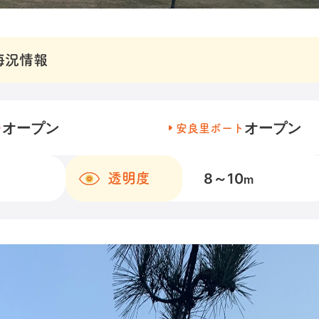
海況情報
オープン
オープン
チ
安良里ボート
8～10
透明度
m