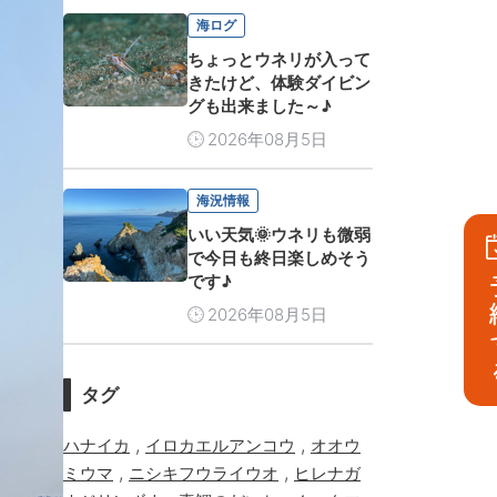
海ログ
ちょっとウネリが入って
きたけど、体験ダイビン
グも出来ました～♪
2026年08月5日
海況情報
いい天気🌞ウネリも微弱
で今日も終日楽しめそう
です♪
予
2026年08月5日
タグ
,
,
ハナイカ
イロカエルアンコウ
オオウ
,
,
ミウマ
ニシキフウライウオ
ヒレナガ