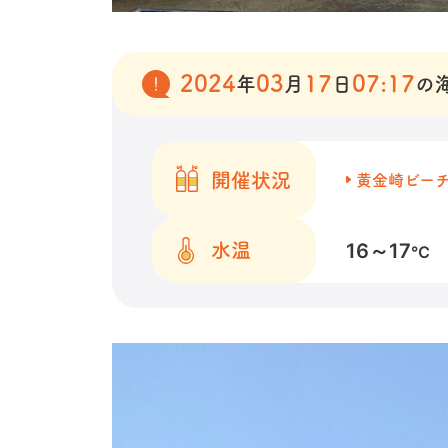
2024
03
17
07:17
年
月
日
の
開催状況
黄金崎ビー
16～17
水温
℃