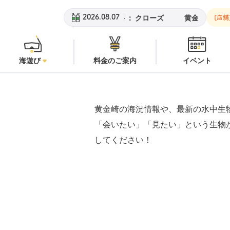
ーチ：
潜水注意
安良里ボート：
クローズ
黄金崎ビーチ：
潜水注
2026.08.07
[店舗
海遊び
料金のご案内
イベント
黄金崎の海況情報や、最新の水中生
「会いたい」「見たい」という生物
してください！