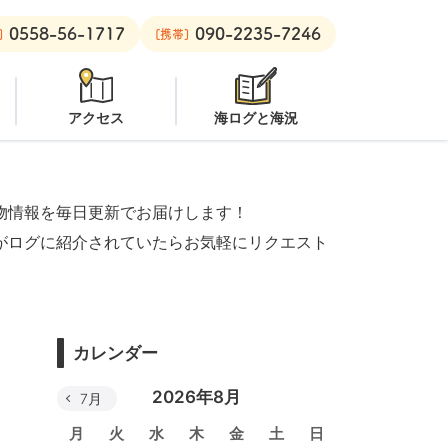
0558-56-1717
090-2235-7246
意
安良里ボート：
クローズ
]
[携帯]
アクセス
海ログと海況
物情報を毎日更新でお届けします！
がログに紹介されていたらお気軽にリクエスト
カレンダー
2026年8月
7月
月
火
水
木
金
土
日