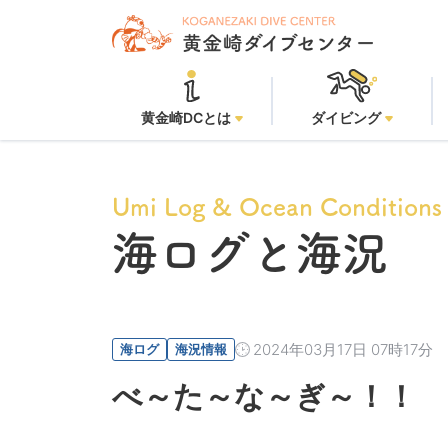
黄金崎ビ
黄金崎DCとは
ダイビング
Umi Log & Ocean Conditions
海ログと海況
2024年03月17日 07時17分
海ログ
海況情報
べ～た～な～ぎ～！！