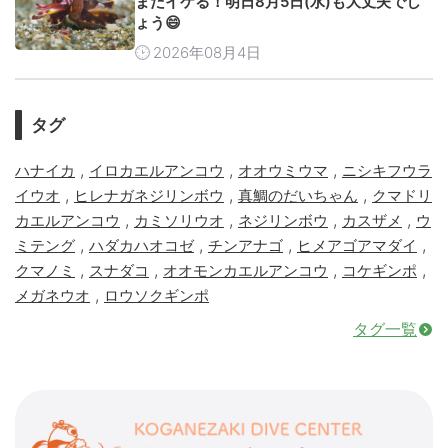
まだイケる！明日8月5日(水)も大丈夫でし
ょう😄
2026年08月4日
タグ
,
,
,
ハナイカ
イロカエルアンコウ
オオウミウマ
ニシキフウラ
,
,
,
イウオ
ヒレナガネジリンボウ
真鯛のだいちゃん
クマドリ
,
,
,
,
カエルアンコウ
カミソリウオ
ネジリンボウ
カスザメ
ウ
,
,
,
,
ミテング
ハダカハオコゼ
チンアナゴ
ヒメアゴアマダイ
,
,
,
,
クマノミ
スナダコ
オオモンカエルアンコウ
コケギンポ
,
メガネウオ
ロウソクギンポ
タグ一覧