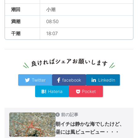
潮回
小潮
満潮
08:50
干潮
18:07
Twitter
facebook
LinkedIn
Hatena
Pocket
前の記事
朝イチは静かな海でしたけど、
昼には風ビュービュー・・・