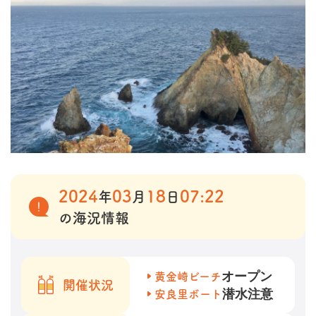
2024
03
18
07:22
年
月
日
の海況情報
オープン
黄金崎ビーチ
開催状況
潜水注意
安良里ボート