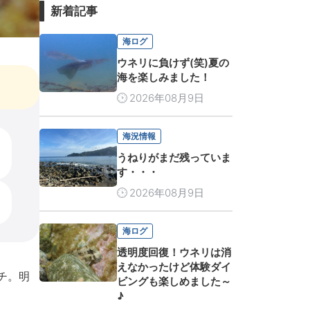
新着記事
海ログ
ウネリに負けず(笑)夏の
海を楽しみました！
2026年08月9日
海況情報
うねりがまだ残っていま
す・・・
2026年08月9日
海ログ
透明度回復！ウネリは消
えなかったけど体験ダイ
チ。明
ビングも楽しめました～
♪