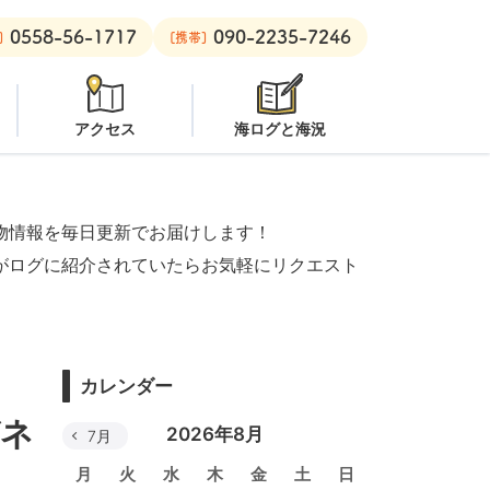
0558-56-1717
090-2235-7246
良里ボート：
オープン
黄金崎ビーチ：
オープン
安良里ボート：
]
[携帯]
アクセス
海ログと海況
物情報を毎日更新でお届けします！
がログに紹介されていたらお気軽にリクエスト
カレンダー
ガネ
2026年8月
7月
月
火
水
木
金
土
日