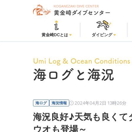
黄金崎DCとは
ダイビング
Umi Log & Ocean Conditions
海ログと海況
2024年04月2日 13時26分
海ログ
海況情報
海況良好♪天気も良くて
ウオも登場～