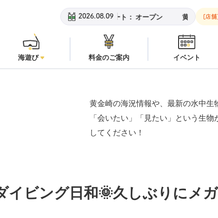
黄金崎ビーチ：
オープン
安
2026.08.09
[店舗
海遊び
料金のご案内
イベント
黄金崎の海況情報や、最新の水中生
「会いたい」「見たい」という生物
してください！
ダイビング日和🌞久しぶりにメ