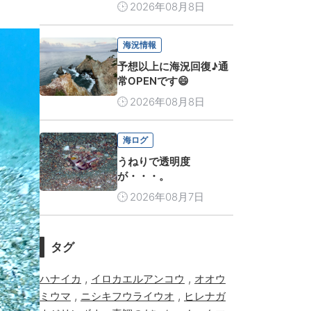
2026年08月8日
海況情報
予想以上に海況回復♪通
常OPENです😄
2026年08月8日
海ログ
うねりで透明度
が・・・。
2026年08月7日
タグ
,
,
ハナイカ
イロカエルアンコウ
オオウ
,
,
ミウマ
ニシキフウライウオ
ヒレナガ