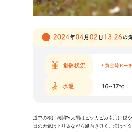
2024
04
02
13:26
年
月
日
の
開催状況
黄金崎ビー
16~17
水温
℃
道中の桜は満開🌸太陽はピッカピカ🌞海は
日の天気は下り坂ながら風向き良く、海はベタ