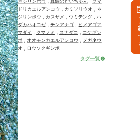
,
,
ネジリンボウ
真鯛のだいちゃん
クマ
,
,
ドリカエルアンコウ
カミソリウオ
ネ
,
,
,
ジリンボウ
カスザメ
ウミテング
ハ
予
,
,
ダカハオコゼ
チンアナゴ
ヒメアゴア
,
,
,
マダイ
クマノミ
スナダコ
コケギン
,
,
ポ
オオモンカエルアンコウ
メガネウ
,
オ
ロウソクギンポ
タグ一覧