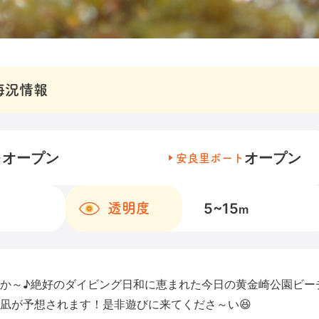
海況情報
オープン
オープン
チ
安良里ボート
5~15
透明度
m
穏やか～♪絶好のダイビング日和に恵まれた今日の黄金崎公園ビー
凪が予想されます！是非遊びに来てくださ～い😆