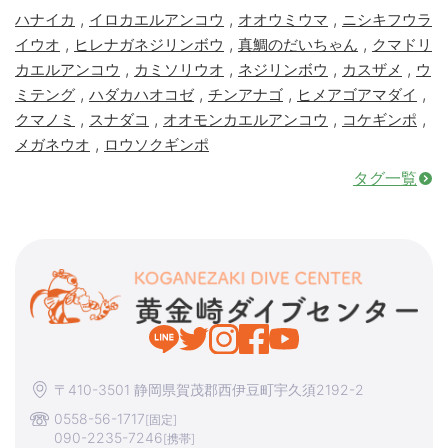
,
,
,
ハナイカ
イロカエルアンコウ
オオウミウマ
ニシキフウラ
,
,
,
イウオ
ヒレナガネジリンボウ
真鯛のだいちゃん
クマドリ
,
,
,
,
カエルアンコウ
カミソリウオ
ネジリンボウ
カスザメ
ウ
,
,
,
,
ミテング
ハダカハオコゼ
チンアナゴ
ヒメアゴアマダイ
,
,
,
,
クマノミ
スナダコ
オオモンカエルアンコウ
コケギンポ
,
メガネウオ
ロウソクギンポ
タグ一覧
〒410-3501 静岡県賀茂郡西伊豆町宇久須2192-2
0558-56-1717
[固定]
090-2235-7246
[携帯]