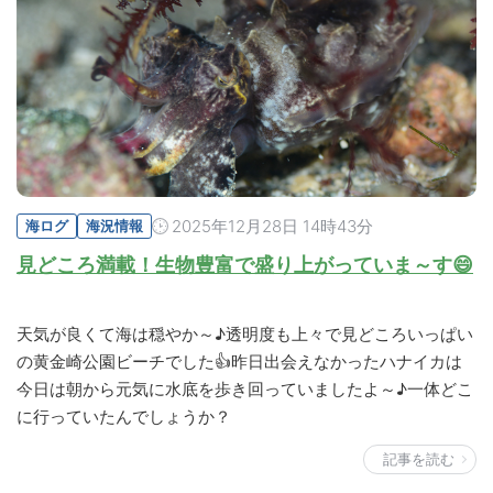
2025年12月28日 14時43分
海ログ
海況情報
見どころ満載！生物豊富で盛り上がっていま～す😄
天気が良くて海は穏やか～♪透明度も上々で見どころいっぱい
の黄金崎公園ビーチでした👍昨日出会えなかったハナイカは
今日は朝から元気に水底を歩き回っていましたよ～♪一体どこ
に行っていたんでしょうか？
記事を読む