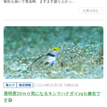
報告も届いて黄金崎、ますます盛り上がっ…
記事を読む
2024年05月1日 15時00分
海ログ
海況情報
透明度20ｍ⇧気になるキシマハナダイygも健在で
す😃