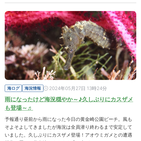
2024年05月27日 13時24分
海ログ
海況情報
雨になったけど海況穏やか～♪久しぶりにカスザメ
も登場～♬
予報通り昼前から雨になった今日の黄金崎公園ビーチ。風も
そよそよしてきましたが海況は全員潜り終わるまで安定して
いました。久しぶりにカスザメ登場！アオウミガメとの遭遇