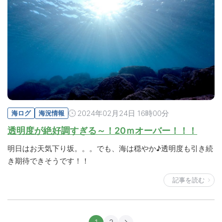
2024年02月24日 16時00分
海ログ
海況情報
透明度が絶好調すぎる～！20ｍオーバー！！！
明日はお天気下り坂。。。でも、海は穏やか♪透明度も引き続
き期待できそうです！！
記事を読む