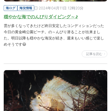
2024年04月11日 12時20分
海ログ
海況情報
穏やかな海でのんびりダイビング～♪
雲が多くなってきたけど終日安定したコンディションだった
今日の黄金崎公園ビーチ。の～んびり潜ることが出来まし
た。明日以降も穏やかな海況が続き、週末もいい感じで楽し
めそうです😃
記事を読む