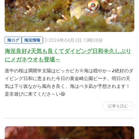
2024年04月2日 13時26分
海ログ
海況情報
海況良好♪天気も良くてダイビング日和🌞久しぶり
にメガネウオも登場～
道中の桜は満開🌸太陽はピッカピカ🌞海は穏やか～♪絶好のダ
イビング日和に恵まれた今日の黄金崎公園ビーチ。明日の天
気は下り坂ながら風向き良く、海はベタ凪が予想されます！
是非遊びに来てくださ～い😆
記事を読む