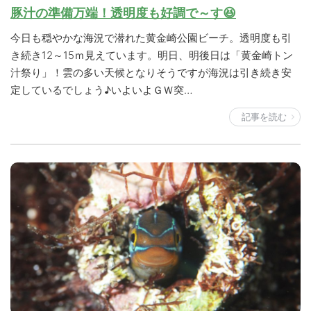
豚汁の準備万端！透明度も好調で～す😆
今日も穏やかな海況で潜れた黄金崎公園ビーチ。透明度も引
き続き12～15ｍ見えています。明日、明後日は「黄金崎トン
汁祭り」！雲の多い天候となりそうですが海況は引き続き安
定しているでしょう♪いよいよＧＷ突…
記事を読む