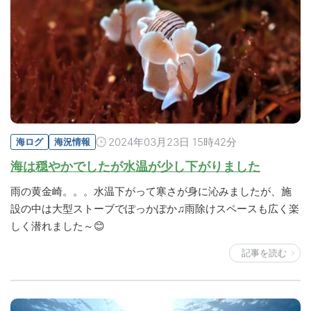
2024年03月23日 15時42分
海ログ
海況情報
海は穏やかでしたが水温が少し下がりました
雨の黄金崎。。。水温下がって寒さが身に沁みましたが、施
設の中は大型ストーブでぽっかぽか♫雨除けスペースも広く楽
しく潜れました～😊
記事を読む