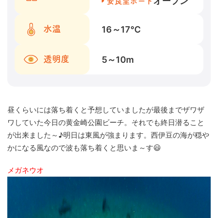
オープン
安良里ボート
16～17
℃
水温
5～10
m
透明度
昼くらいには落ち着くと予想していましたが最後までザワザ
ワしていた今日の黄金崎公園ビーチ。それでも終日潜ること
が出来ました～♪明日は東風が強まります。西伊豆の海が穏や
かになる風なので波も落ち着くと思いま～す😃
メガネウオ