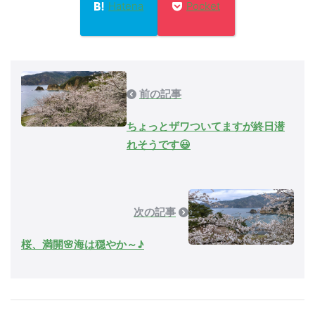
Hatena
Pocket
前の記事
ちょっとザワついてますが終日潜
れそうです😃
次の記事
桜、満開🌸海は穏やか～♪