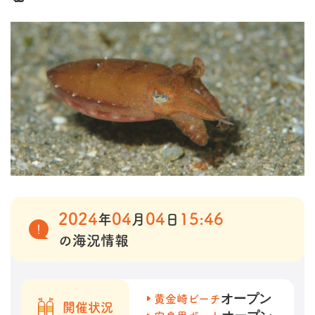
2024
04
04
15:46
年
月
日
の海況情報
オープン
黄金崎ビーチ
開催状況