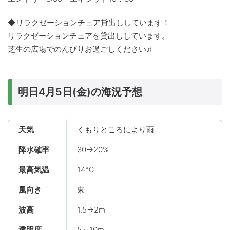
◆リラクゼーションチェア貸出ししています！
リラクゼーションチェアを貸出ししています。
芝生の広場でのんびりお過ごしください♬
明日4月5日(金)の海況予想
天気
くもりところにより雨
降水確率
30→20%
最高気温
14℃
風向き
東
波高
1.5→2m
透明度
5～10m