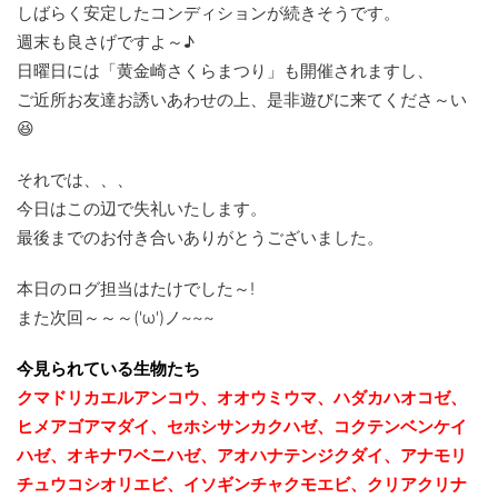
しばらく安定したコンディションが続きそうです。
週末も良さげですよ～♪
日曜日には「黄金崎さくらまつり」も開催されますし、
ご近所お友達お誘いあわせの上、是非遊びに来てくださ～い
😆
それでは、、、
今日はこの辺で失礼いたします。
最後までのお付き合いありがとうございました。
本日のログ担当はたけでした～!
また次回～～～('ω')ノ~~~
今見られている生物たち
クマドリカエルアンコウ、オオウミウマ、ハダカハオコゼ、
ヒメアゴアマダイ、セホシサンカクハゼ、コクテンベンケイ
ハゼ、オキナワベニハゼ、
アオハナテンジクダイ、アナモリ
チュウコシオリエビ、
イソギンチャクモエビ、クリアクリナ