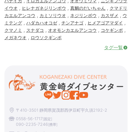
,
,
,
ハナイカ
イロカエルアンコウ
オオウミウマ
ニシキフウラ
,
,
,
イウオ
ヒレナガネジリンボウ
真鯛のだいちゃん
クマドリ
,
,
,
,
カエルアンコウ
カミソリウオ
ネジリンボウ
カスザメ
ウ
,
,
,
,
ミテング
ハダカハオコゼ
チンアナゴ
ヒメアゴアマダイ
,
,
,
,
クマノミ
スナダコ
オオモンカエルアンコウ
コケギンポ
,
メガネウオ
ロウソクギンポ
タグ一覧
〒410-3501 静岡県賀茂郡西伊豆町宇久須2192-2
0558-56-1717
[固定]
090-2235-7246
[携帯]