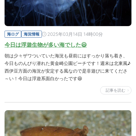
2025年03月14日 14時00分
海ログ
海況情報
今日は浮遊生物が多い海でした😃
朝は少々ザワついていた海況も昼前にはすっかり落ち着き、
今日ものんびり潜れた黄金崎公園ビーチです！週末は北東風♪
西伊豆方面の海況が安定する風なので是非遊びに来てくださ
～い！今日は浮遊系面白かったです😆
記事を読む