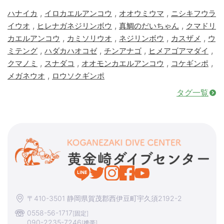
,
,
,
ハナイカ
イロカエルアンコウ
オオウミウマ
ニシキフウラ
,
,
,
イウオ
ヒレナガネジリンボウ
真鯛のだいちゃん
クマドリ
,
,
,
,
カエルアンコウ
カミソリウオ
ネジリンボウ
カスザメ
ウ
,
,
,
,
ミテング
ハダカハオコゼ
チンアナゴ
ヒメアゴアマダイ
,
,
,
,
クマノミ
スナダコ
オオモンカエルアンコウ
コケギンポ
,
メガネウオ
ロウソクギンポ
タグ一覧
〒410-3501 静岡県賀茂郡西伊豆町宇久須2192-2
0558-56-1717
[固定]
090-2235-7246
[携帯]