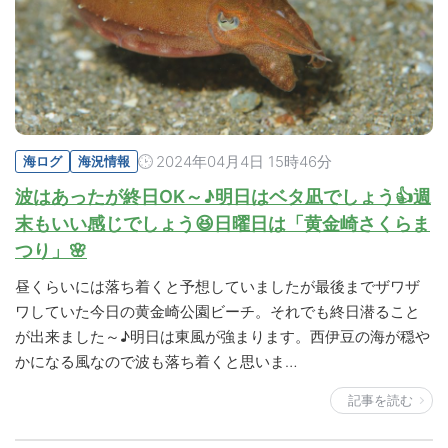
2024年04月4日 15時46分
海ログ
海況情報
波はあったが終日OK～♪明日はベタ凪でしょう👍週
末もいい感じでしょう😆日曜日は「黄金崎さくらま
つり」🌸
昼くらいには落ち着くと予想していましたが最後までザワザ
ワしていた今日の黄金崎公園ビーチ。それでも終日潜ること
が出来ました～♪明日は東風が強まります。西伊豆の海が穏や
かになる風なので波も落ち着くと思いま…
記事を読む