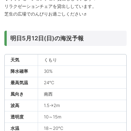
リラクゼーションチェアを貸出ししています。
芝生の広場でのんびりお過ごしください♬
明日5月12日(日)の海況予報
天気
くもり
降水確率
30%
最高気温
24℃
風向き
南西
波高
1.5→2m
透明度
10～15m
水温
18～20℃