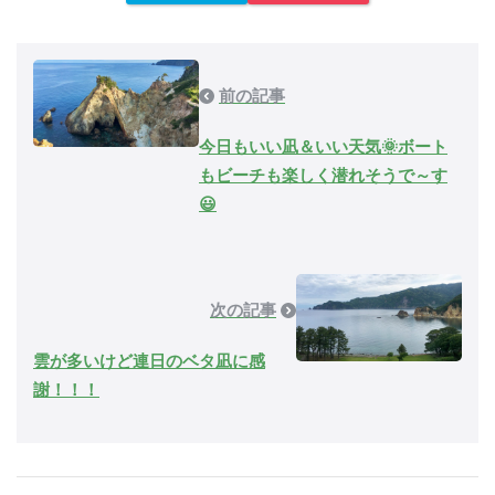
前の記事
今日もいい凪＆いい天気🌞ボート
もビーチも楽しく潜れそうで～す
😃
次の記事
雲が多いけど連日のベタ凪に感
謝！！！