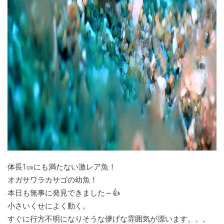
体長1㎝にも満たない激レア魚！
オガサワラカサゴの幼魚！
本日も無事に発見できました～👍
小さいくせによく動く。
すぐに行方不明になりそうな儚げな雰囲気が漂います。。。