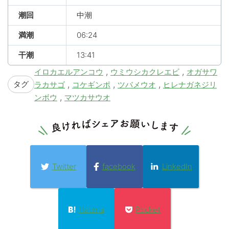
潮回
中潮
満潮
06:24
干潮
13:41
,
,
イロカエルアンコウ
ウミウシカクレエビ
オガサワ
タグ
,
,
,
ラカサゴ
コケギンポ
ツバメウオ
ヒレナガネジリ
,
ンボウ
マツカサウオ
Twitter
facebook
LinkedIn
Hatena
Pocket