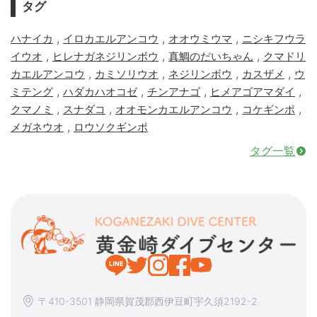
タグ
,
,
,
ハナイカ
イロカエルアンコウ
オオウミウマ
ニシキフウラ
,
,
,
イウオ
ヒレナガネジリンボウ
真鯛のだいちゃん
クマドリ
,
,
,
,
カエルアンコウ
カミソリウオ
ネジリンボウ
カスザメ
ウ
,
,
,
,
ミテング
ハダカハオコゼ
チンアナゴ
ヒメアゴアマダイ
,
,
,
,
クマノミ
スナダコ
オオモンカエルアンコウ
コケギンポ
,
メガネウオ
ロウソクギンポ
タグ一覧
〒410-3501 静岡県賀茂郡西伊豆町宇久須2192-2