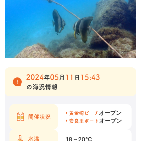
2024
05
11
15:43
年
月
日
の海況情報
オープン
黄金崎ビーチ
開催状況
オープン
安良里ボート
18～20
℃
水温