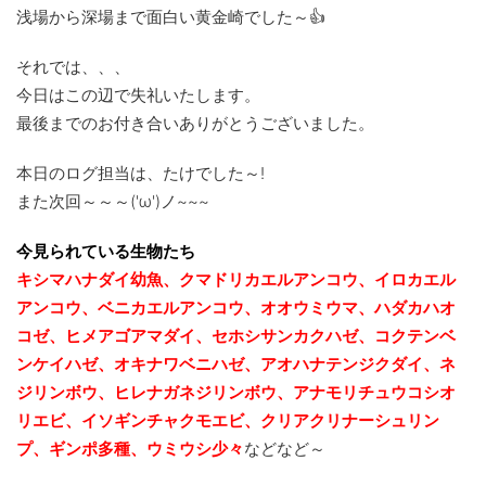
浅場から深場まで面白い黄金崎でした～👍
それでは、、、
今日はこの辺で失礼いたします。
最後までのお付き合いありがとうございました。
本日のログ担当は、たけでした～!
また次回～～～('ω')ノ~~~
今見られている生物たち
キシマハナダイ幼魚、クマドリカエルアンコウ、イロカエル
アンコウ、ベニカエルアンコウ、オオウミウマ、ハダカハオ
コゼ、ヒメアゴアマダイ、セホシサンカクハゼ、コクテンベ
ンケイハゼ、オキナワベニハゼ、
アオハナテンジクダイ、ネ
ジリンボウ、ヒレナガネジリンボウ、アナモリチュウコシオ
リエビ、
イソギンチャクモエビ、クリアクリナーシュリン
プ、ギンポ多種、
ウミウシ少々
などなど～