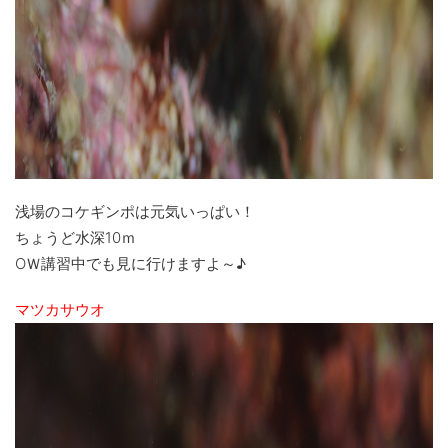
浅場のコケギンポは元気いっぱい！
ちょうど水深10ｍ
OＷ講習中でも見に行けますよ～♪
マツカサウオ