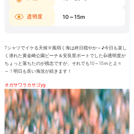
10～15
m
透明度
Tシャツでイケる天候🌞風弱く海は終日穏やか～♪今日も楽し
く潜れた黄金崎公園ビーチ＆安良里ボートでした👍透明度が
ちょっと落ちたのが残念ですが、それでも10～15ｍと上々
～！明日も良い海況が続きます！
オガサワラカサゴyg