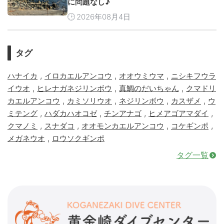
に問題なし♪
2026年08月4日
タグ
,
,
,
ハナイカ
イロカエルアンコウ
オオウミウマ
ニシキフウラ
,
,
,
イウオ
ヒレナガネジリンボウ
真鯛のだいちゃん
クマドリ
,
,
,
,
カエルアンコウ
カミソリウオ
ネジリンボウ
カスザメ
ウ
,
,
,
,
ミテング
ハダカハオコゼ
チンアナゴ
ヒメアゴアマダイ
,
,
,
,
クマノミ
スナダコ
オオモンカエルアンコウ
コケギンポ
,
メガネウオ
ロウソクギンポ
タグ一覧