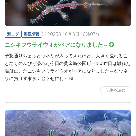
2025年10月8日 16時07分
海ログ
海況情報
ニシキフウライウオがペアになりました～😃
予想通りちょっとウネリが入ってきたけど、大きく荒れるこ
となくのんびり潜れた今日の黄金崎公園ビーチ♪昨日は離れた
場所にいたニシキフウライウオがペアになりました～😆ウネ
リに負けず末永くお幸せにね～😃
記事を読む