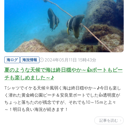
2024年05月11日 15時43分
海ログ
海況情報
夏のような天候で海は終日穏やか～👍ボートもビー
チも楽しめました～♪
Tシャツでイケる天候🌞風弱く海は終日穏やか～♪今日も楽し
く潜れた黄金崎公園ビーチ＆安良里ボートでした👍透明度が
ちょっと落ちたのが残念ですが、それでも10～15ｍと上々
～！明日も良い海況が続きます！
記事を読む