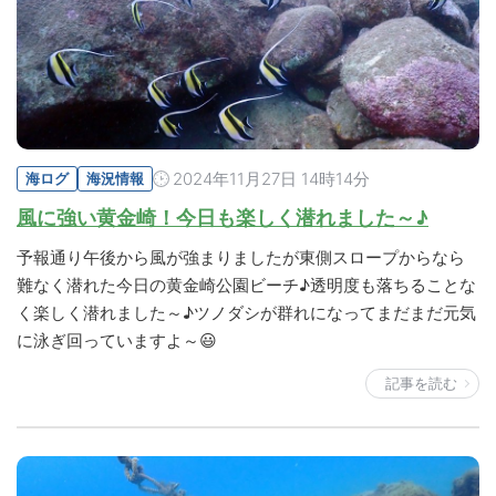
2024年11月27日 14時14分
海ログ
海況情報
風に強い黄金崎！今日も楽しく潜れました～♪
予報通り午後から風が強まりましたが東側スロープからなら
難なく潜れた今日の黄金崎公園ビーチ♪透明度も落ちることな
く楽しく潜れました～♪ツノダシが群れになってまだまだ元気
に泳ぎ回っていますよ～😃
記事を読む