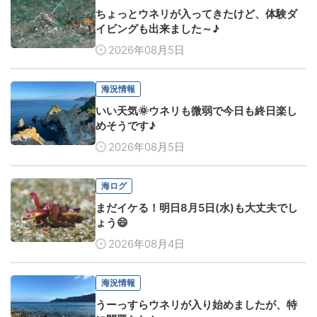
ちょっとウネリが入ってきたけど、体験ダ
イビングも出来ました～♪
2026年08月5日
海況情報
いい天気🌞ウネリも微弱で今日も終日楽し
めそうです♪
2026年08月5日
海ログ
まだイケる！明日8月5日(水)も大丈夫でし
ょう😄
2026年08月4日
海況情報
うーっすらウネリが入り始めましたが、特