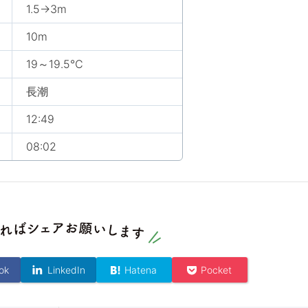
1.5→3m
10m
19～19.5℃
長潮
12:49
08:02
ok
LinkedIn
Hatena
Pocket