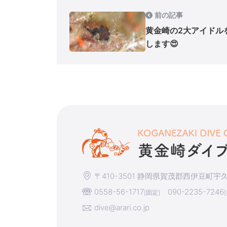
前の記事
黄金崎の2大アイドル
します😍
〒410-3501 静岡県賀茂郡西伊豆町宇久須
0558-56-1717
090-2235-7246
[固定]
dive@arari.co.jp