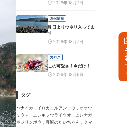
2026年08月7日
海況情報
昨日よりウネリ入ってま
す
2026年08月7日
予
海ログ
この可愛さ！今だけ！
2026年08月6日
タグ
,
,
ハナイカ
イロカエルアンコウ
オオウ
,
,
ミウマ
ニシキフウライウオ
ヒレナガ
,
,
ネジリンボウ
真鯛のだいちゃん
クマ