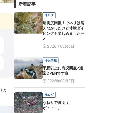
新着記事
海ログ
透明度回復！ウネリは消
えなかったけど体験ダイ
ビングも楽しめました～
♪
2026年08月8日
海況情報
予想以上に海況回復♪通
常OPENです😄
2026年08月8日
りま
海ログ
うねりで透明度
が・・・。