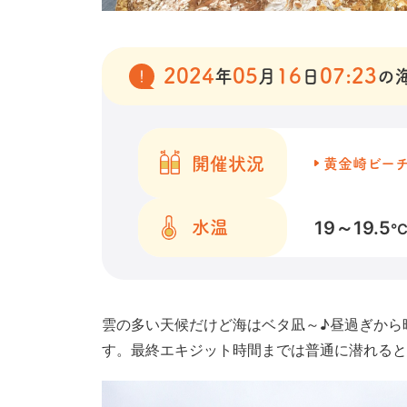
2024
05
16
07:23
年
月
日
の
開催状況
黄金崎ビー
19～19.5
水温
雲の多い天候だけど海はベタ凪～♪昼過ぎから
す。最終エキジット時間までは普通に潜れると