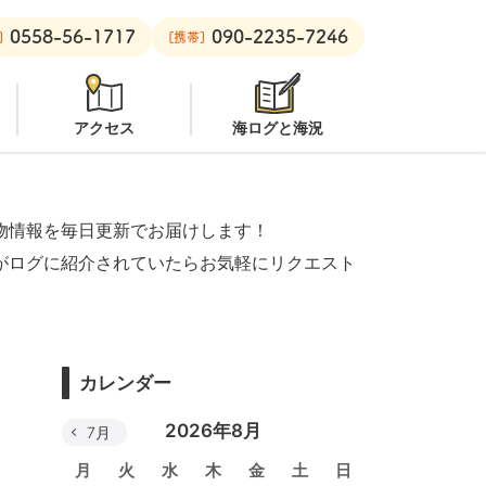
0558-56-1717
090-2235-7246
ープン
安良里ボート：
潜水注意
]
[携帯]
アクセス
海ログと海況
物情報を毎日更新でお届けします！
がログに紹介されていたらお気軽にリクエスト
カレンダー
2026年8月
7月
月
火
水
木
金
土
日