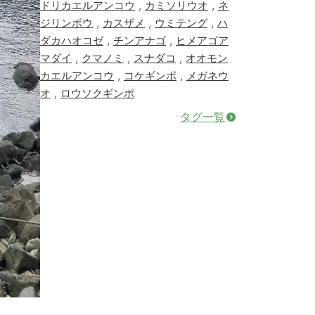
,
,
ドリカエルアンコウ
カミソリウオ
ネ
,
,
,
ジリンボウ
カスザメ
ウミテング
ハ
,
,
ダカハオコゼ
チンアナゴ
ヒメアゴア
,
,
,
マダイ
クマノミ
スナダコ
オオモン
,
,
カエルアンコウ
コケギンポ
メガネウ
,
オ
ロウソクギンポ
タグ一覧