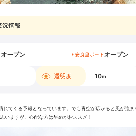
海況情報
オープン
オープン
チ
安良里ボート
10
透明度
℃
m
晴れてくる予報となっています。でも青空が広がると風が強ま
思いますが、心配な方は早めがおススメ！