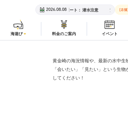
ビーチ：
オープン
安良里ボート：
潜水注意
黄金崎ビーチ：
オ
2026.08.08
[店舗
海遊び
料金のご案内
イベント
黄金崎の海況情報や、最新の水中生
「会いたい」「見たい」という生物
してください！