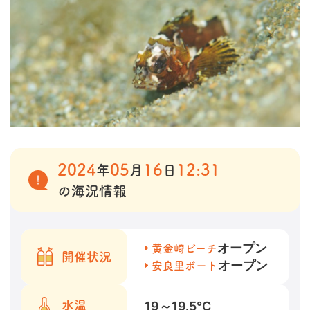
2024
05
16
12:31
年
月
日
の海況情報
オープン
黄金崎ビーチ
開催状況
オープン
安良里ボート
19～19.5
℃
水温