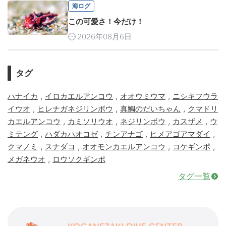
海ログ
この可愛さ！今だけ！
2026年08月6日
タグ
,
,
,
ハナイカ
イロカエルアンコウ
オオウミウマ
ニシキフウラ
,
,
,
イウオ
ヒレナガネジリンボウ
真鯛のだいちゃん
クマドリ
,
,
,
,
カエルアンコウ
カミソリウオ
ネジリンボウ
カスザメ
ウ
,
,
,
,
ミテング
ハダカハオコゼ
チンアナゴ
ヒメアゴアマダイ
,
,
,
,
クマノミ
スナダコ
オオモンカエルアンコウ
コケギンポ
,
メガネウオ
ロウソクギンポ
タグ一覧