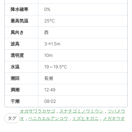
降水確率
0%
最高気温
25℃
風向き
西
波高
3→1.5m
透明度
10m
水温
19～19.5℃
潮回
長潮
満潮
12:49
干潮
08:02
,
,
オガサワラカサゴ
スナチゴミノウミウシ
ツバメウ
タグ
,
,
,
オ
ベニカエルアンコウ
ミズヒキガニ
メガネウオ