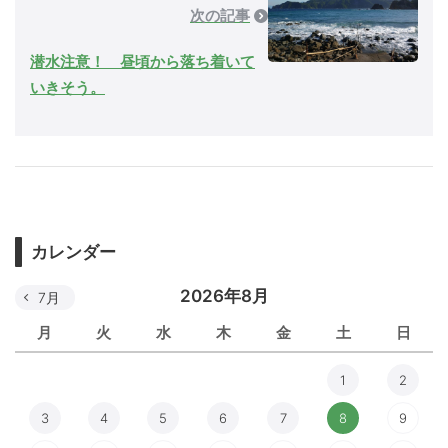
次の記事
潜水注意！ 昼頃から落ち着いて
いきそう。
カレンダー
2026年8月
7月
月
火
水
木
金
土
日
1
2
3
4
5
6
7
8
9